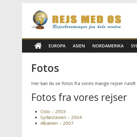
Skip
Rejs
to
content
Med
Os
EUROPA
ASIEN
NORDAMERIKA
SY
Rejseblog
Fotos
for
Vilde,
Her kan du se fotos fra vores mange rejser rundt 
Frida,
Marianne
Fotos fra vores rejser
og
Morten
Oslo – 2003
Sydøstasien – 2004
Albanien – 2007