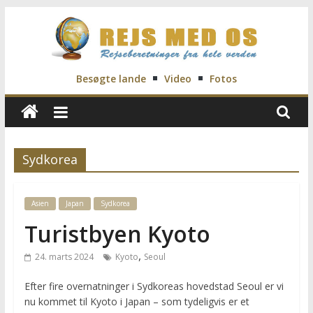
Skip
to
content
Rejs
Besøgte lande
Video
Fotos
Med
Os
Sydkorea
Rejseblog
Asien
Japan
Sydkorea
for
Vilde,
Turistbyen Kyoto
Frida,
,
24. marts 2024
Kyoto
Seoul
Marianne
og
Efter fire overnatninger i Sydkoreas hovedstad Seoul er vi
Morten
nu kommet til Kyoto i Japan – som tydeligvis er et