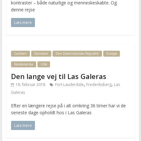
kontraster – både naturlige og menneskeskabte. Og
denne rejse
Læs mere
Caribien
Danmark
Den Dominikanske Republik
Europa
Nordamerika
USA
Den lange vej til Las Galeras
,
,
18. februar 2018
Fort Lauderdale
Frederiksberg
Las
Galeras
Efter en længere rejse på i alt omkring 36 timer har vi de
seneste dage opholdt hos i Las Galeras
Læs mere