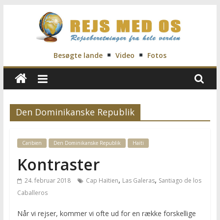
Skip
to
content
Rejs
Besøgte lande
Video
Fotos
Med
Os
Den Dominikanske Republik
Rejseblog
Caribien
Den Dominikanske Republik
Haiti
for
Vilde,
Kontraster
Frida,
,
,
24. februar 2018
Cap Haïtien
Las Galeras
Santiago de los
Marianne
Caballeros
og
Morten
Når vi rejser, kommer vi ofte ud for en række forskellige