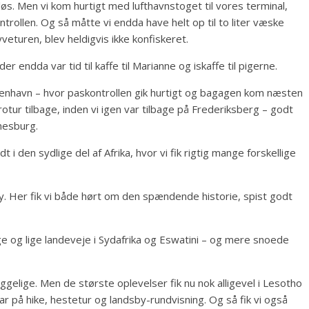
øs. Men vi kom hurtigt med lufthavnstoget til vores terminal,
ntrollen. Og så måtte vi endda have helt op til to liter væske
veturen, blev heldigvis ikke konfiskeret.
r endda var tid til kaffe til Marianne og iskaffe til pigerne.
øbenhavn – hvor paskontrollen gik hurtigt og bagagen kom næsten
ur tilbage, inden vi igen var tilbage på Frederiksberg – godt
nnesburg.
i den sydlige del af Afrika, hvor vi fik rigtig mange forskellige
Her fik vi både hørt om den spændende historie, spist godt
e og lige landeveje i Sydafrika og Eswatini – og mere snoede
ggelige. Men de største oplevelser fik nu nok alligevel i Lesotho
r på hike, hestetur og landsby-rundvisning. Og så fik vi også