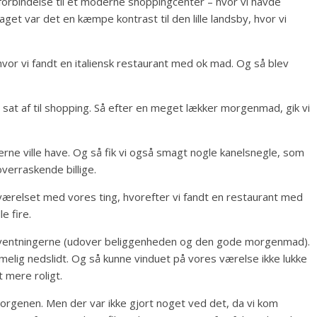
e forbindelse til et moderne shoppingcenter – hvor vi havde
aget var det en kæmpe kontrast til den lille landsby, hvor vi
 hvor vi fandt en italiensk restaurant med ok mad. Og så blev
 sat af til shopping. Så efter en meget lækker morgenmad, gik vi
erne ville have. Og så fik vi også smagt nogle kanelsnegle, som
verraskende billige.
å værelset med vores ting, hvorefter vi fandt en restaurant med
le fire.
forventningerne (udover beliggenheden og den gode morgenmad).
elig nedslidt. Og så kunne vinduet på vores værelse ikke lukke
t mere roligt.
morgenen. Men der var ikke gjort noget ved det, da vi kom