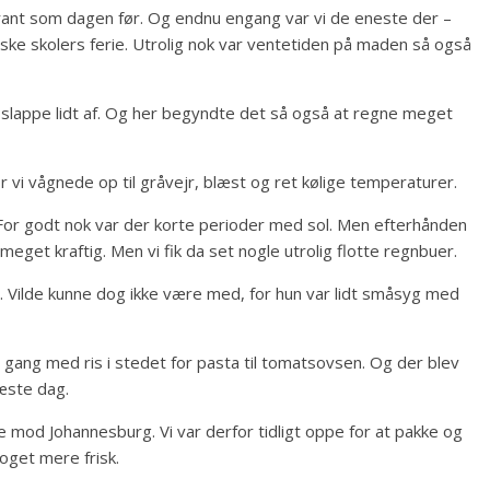
ant som dagen før. Og endnu engang var vi de eneste der –
ske skolers ferie. Utrolig nok var ventetiden på maden så også
r at slappe lidt af. Og her begyndte det så også at regne meget
 vi vågnede op til gråvejr, blæst og ret kølige temperaturer.
 For godt nok var der korte perioder med sol. Men efterhånden
meget kraftig. Men vi fik da set nogle utrolig flotte regnbuer.
. Vilde kunne dog ikke være med, for hun var lidt småsyg med
gang med ris i stedet for pasta til tomatsovsen. Og der blev
næste dag.
ge mod Johannesburg. Vi var derfor tidligt oppe for at pakke og
oget mere frisk.