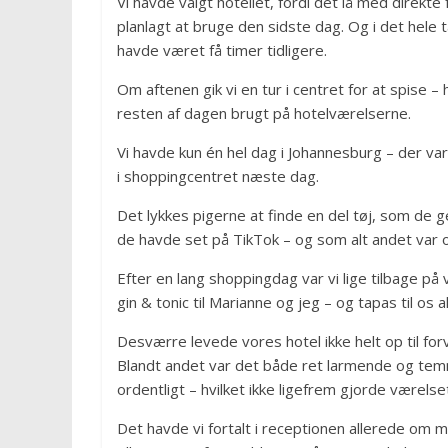
Vi havde valgt hotellet, fordi det lå med direkt
planlagt at bruge den sidste dag. Og i det hele t
havde været få timer tidligere.
Om aftenen gik vi en tur i centret for at spise –
resten af dagen brugt på hotelværelserne.
Vi havde kun én hel dag i Johannesburg – der var
i shoppingcentret næste dag.
Det lykkes pigerne at finde en del tøj, som de g
de havde set på TikTok – og som alt andet var o
Efter en lang shoppingdag var vi lige tilbage p
gin & tonic til Marianne og jeg – og tapas til os al
Desværre levede vores hotel ikke helt op til 
Blandt andet var det både ret larmende og temm
ordentligt – hvilket ikke ligefrem gjorde værelse
Det havde vi fortalt i receptionen allerede om 