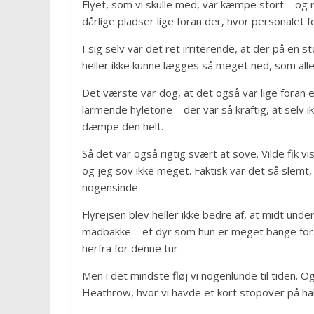
Flyet, som vi skulle med, var kæmpe stort – og m
dårlige pladser lige foran der, hvor personale
I sig selv var det ret irriterende, at der på en 
heller ikke kunne lægges så meget ned, som alle
Det værste var dog, at det også var lige foran 
larmende hyletone – der var så kraftig, at selv
dæmpe den helt.
Så det var også rigtig svært at sove. Vilde fik 
og jeg sov ikke meget. Faktisk var det så slemt,
nogensinde.
Flyrejsen blev heller ikke bedre af, at midt un
madbakke – et dyr som hun er meget bange for. S
herfra for denne tur.
Men i det mindste fløj vi nogenlunde til tiden. O
Heathrow, hvor vi havde et kort stopover på ha