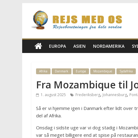
Skip
Rejs
to
content
Med
Os
EUROPA
ASIEN
NORDAMERIKA
SY
Rejseblog
for
Afrika
Danmark
Europa
Mozambique
Sydafrika
Vilde,
Fra Mozambique til 
Frida,
Marianne
,
,
1. august 2025
Frederiksberg
Johannesburg
Pont
og
Morten
Så er vi hjemme igen i Danmark efter lidt over 
del af Afrika.
Onsdag i sidste uge var vi dog stadig i Mozambiq
var så meget billigere end at spise på restaur