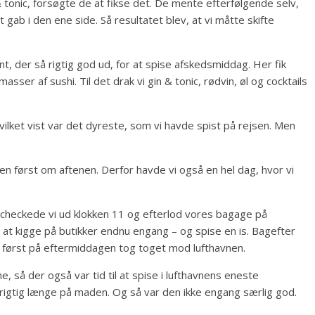
 tonic, forsøgte de at fikse det. De mente efterfølgende selv,
 gab i den ene side. Så resultatet blev, at vi måtte skifte
ant, der så rigtig god ud, for at spise afskedsmiddag. Her fik
sser af sushi. Til det drak vi gin & tonic, rødvin, øl og cocktails
hvilket vist var det dyreste, som vi havde spist på rejsen. Men
 men først om aftenen. Derfor havde vi også en hel dag, hvor vi
checkede vi ud klokken 11 og efterlod vores bagage på
or at kigge på butikker endnu engang – og spise en is. Bagefter
 vi først på eftermiddagen tog toget mod lufthavnen.
 så der også var tid til at spise i lufthavnens eneste
rigtig længe på maden. Og så var den ikke engang særlig god.