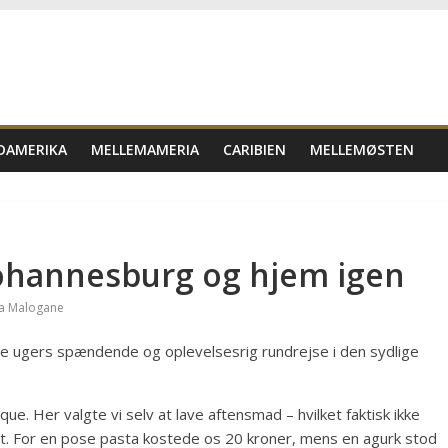
DAMERIKA
MELLEMAMERIA
CARIBIEN
MELLEMØSTEN
Johannesburg og hjem igen
a Malogane
tre ugers spændende og oplevelsesrig rundrejse i den sydlige
ue. Her valgte vi selv at lave aftensmad – hvilket faktisk ikke
ant. For en pose pasta kostede os 20 kroner, mens en agurk stod