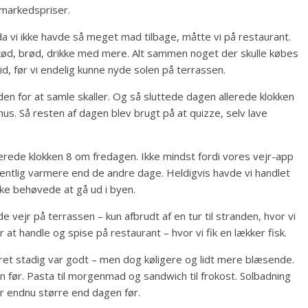
rmarkedspriser.
 da vi ikke havde så meget mad tilbage, måtte vi på restaurant.
 kød, brød, drikke med mere. Alt sammen noget der skulle købes
tid, før vi endelig kunne nyde solen på terrassen.
en for at samle skaller. Og så sluttede dagen allerede klokken
us. Så resten af dagen blev brugt på at quizze, selv lave
allerede klokken 8 om fredagen. Ikke mindst fordi vores vejr-app
ntlig varmere end de andre dage. Heldigvis havde vi handlet
ikke behøvede at gå ud i byen.
 vejr på terrassen – kun afbrudt af en tur til stranden, hvor vi
 at handle og spise på restaurant – hvor vi fik en lækker fisk.
jret stadig var godt – men dog køligere og lidt mere blæsende.
ør. Pasta til morgenmad og sandwich til frokost. Solbadning
ar endnu større end dagen før.