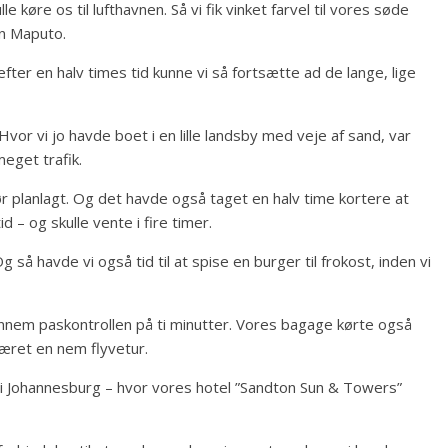
e køre os til lufthavnen. Så vi fik vinket farvel til vores søde
n Maputo.
fter en halv times tid kunne vi så fortsætte ad de lange, lige
vor vi jo havde boet i en lille landsby med veje af sand, var
eget trafik.
r planlagt. Og det havde også taget en halv time kortere at
id – og skulle vente i fire timer.
å havde vi også tid til at spise en burger til frokost, inden vi
ennem paskontrollen på ti minutter. Vores bagage kørte også
været en nem flyvetur.
n i Johannesburg – hvor vores hotel ”Sandton Sun & Towers”