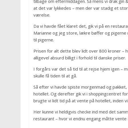
tilbage om eftermiddagen. Så mens vi drak gin &
at det var lykkedes – men der var stadig et stort
værelse.
Da vi havde fået klaret det, gik vi på en restaur
Marianne og jeg store, lækre bøffer og pigerne ma
til pigerne.
Prisen for alt dette blev lidt over 800 kroner – 
alligevel absurd billigt i forhold til danske priser.
I forgårs var det så tid til at rejse hjem igen –
skulle få tiden til at gå.
Så efter vi havde spiste morgenmad og pakket, 
hotellet. Og derefter gik vi i shoppingcentret f
brugte vi lidt tid på at vente på hotellet, inden
Her kunne vi heldigvis checke ind med det samme,
restaurant – hvor vi endnu engang måtte vente 