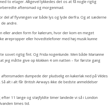
ed to etager. Alligevel lykkedes det os at få nogle rigtig
t forberedte aftensmad og morgenmad.
stor del af flyvningen var både lys og lyde derfra. Og at sæderne
 de andre.
en eller anden form for kølerum, hvor der kom en meget
 ikke ørepropper eller hovedtelefoner med høj musik kunne
viste sovet rigtig fint. Og Frida nogenlunde. Men både Marianne
 at jeg måtte give op klokken 4 om natten – for første gang
der aftensmaden dumpede der pludselig en kakerlak ned på Vildes
å alt i alt får British Airways ikke de bedste anmeldelser
g efter 11 lange og støjfyldte timer landede vi så i London
lvanden times tid.