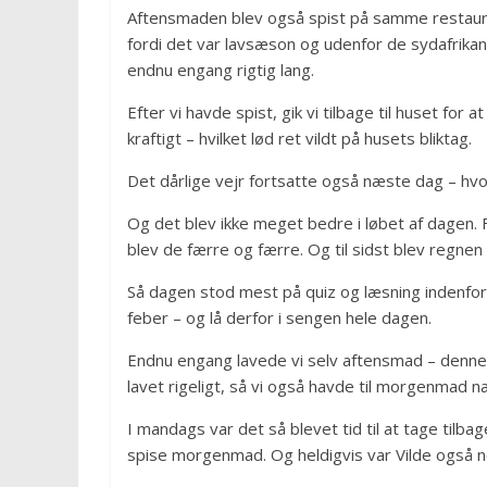
Aftensmaden blev også spist på samme restaur
fordi det var lavsæson og udenfor de sydafrikan
endnu engang rigtig lang.
Efter vi havde spist, gik vi tilbage til huset fo
kraftigt – hvilket lød ret vildt på husets bliktag.
Det dårlige vejr fortsatte også næste dag – hvor
Og det blev ikke meget bedre i løbet af dagen.
blev de færre og færre. Og til sidst blev regnen 
Så dagen stod mest på quiz og læsning indenfor
feber – og lå derfor i sengen hele dagen.
Endnu engang lavede vi selv aftensmad – denne 
lavet rigeligt, så vi også havde til morgenmad 
I mandags var det så blevet tid til at tage tilba
spise morgenmad. Og heldigvis var Vilde også n