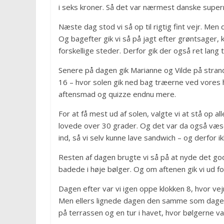
i seks kroner. Så det var nærmest danske supe
Næste dag stod vi så op til rigtig fint vejr. Men
Og bagefter gik vi så på jagt efter grøntsager,
forskellige steder. Derfor gik der også ret lang 
Senere på dagen gik Marianne og Vilde på strand
16 – hvor solen gik ned bag træerne ved vores h
aftensmad og quizze endnu mere.
For at få mest ud af solen, valgte vi at stå op 
lovede over 30 grader. Og det var da også væse
ind, så vi selv kunne lave sandwich – og derfor 
Resten af dagen brugte vi så på at nyde det gode
badede i høje bølger. Og om aftenen gik vi ud for
Dagen efter var vi igen oppe klokken 8, hvor ve
Men ellers lignede dagen den samme som dagen f
på terrassen og en tur i havet, hvor bølgerne v