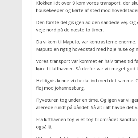
Klokken lidt over 9 kom vores transport, der skull
housekeeper og kørte af sted mod hovedstade
Den første del gik igen ad den sandede vej. Og e
veje nord på de næste to timer.
Da vi kom til Maputo, var kontrasterne enorme. H
Maputo en rigtig hovedstad med høje huse og m
Vores transport var kommet en halv times tid fø
køre til lufthavnen. Så derfor var vi i meget god t
Heldigvis kunne vi checke ind med det samme. Og s
fløj mod Johannesburg.
Flyveturen tog under en time. Og igen var vi ig
allerede rundt på båndet. Så alt i alt havde det 
Fra lufthavnen tog vi et tog til området Sandto
også lå.