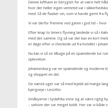
Denne lufthavn er berygtet for at være helt håbl
hvor der heller ingen ventetid var i sikkerhedsko
med. Så de flasker vin, som vi havde gemt fra fly
Vi var derfor fremme ved gaten i god tid – hvor de
Efter knap to timers flyvning landede vi så i K
med det samme. Og så var der kun en kort metrot
et døgn efter vi checkede ud fra hotellet i Joha
Nu kan vi så se tilbage på en spændende tur rundt 
oplevelser.
Johannesburg var en spændende og moderne by. 
og shoppet en del.
De næste uger var så med lejebil ad mange lang
bjergveje i Lesotho.
Småbyerne i Sydafrika viste sig at være rigtig hy
– selvom der var meget koldt. Her var vi både va