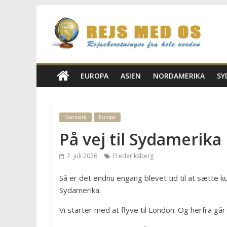
Skip
Rejs
to
content
Med
Os
EUROPA
ASIEN
NORDAMERIKA
SY
Rejseblog
for
Danmark
Europa
Vilde,
På vej til Sydamerika
Frida,
Marianne
7. juli 2026
Frederiksberg
og
Morten
Så er det endnu engang blevet tid til at sætte
Sydamerika.
Vi starter med at flyve til London. Og herfra går