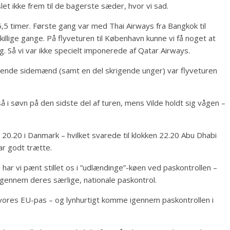
et ikke frem til de bagerste sæder, hvor vi sad.
 6,5 timer. Første gang var med Thai Airways fra Bangkok til
lige gange. På flyveturen til København kunne vi få noget at
g. Så vi var ikke specielt imponerede af Qatar Airways.
iterende sidemænd (samt en del skrigende unger) var flyveturen
også i søvn på den sidste del af turen, mens Vilde holdt sig vågen –
 20.20 i Danmark – hvilket svarede til klokken 22.20 Abu Dhabi
var godt trætte.
 har vi pænt stillet os i ”udlændinge”-køen ved paskontrollen –
gennem deres særlige, nationale paskontrol.
d vores EU-pas – og lynhurtigt komme igennem paskontrollen i