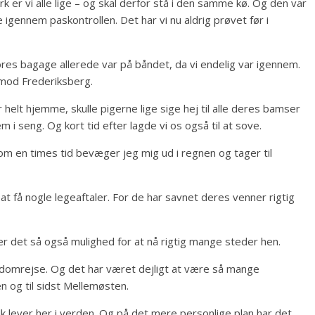
k er vi alle lige – og skal derfor stå i den samme kø. Og den var
igennem paskontrollen. Det har vi nu aldrig prøvet før i
es bagage allerede var på båndet, da vi endelig var igennem.
mod Frederiksberg.
 helt hjemme, skulle pigerne lige sige hej til alle deres bamser
 i seng. Og kort tid efter lagde vi os også til at sove.
om en times tid bevæger jeg mig ud i regnen og tager til
at få nogle legeaftaler. For de har savnet deres venner rigtig
er det så også mulighed for at nå rigtig mange steder hen.
jordomrejse. Og det har været dejligt at være så mange
en og til sidst Mellemøsten.
folk lever her i verden. Og på det mere personlige plan har det