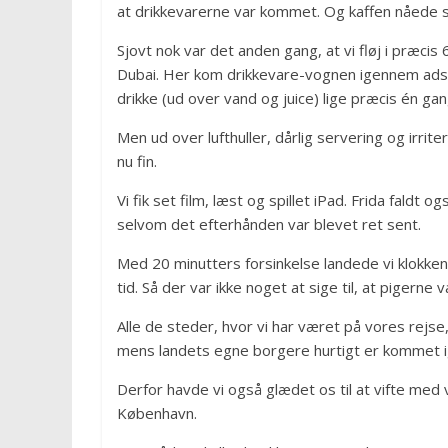
at drikkevarerne var kommet. Og kaffen nåede sl
Sjovt nok var det anden gang, at vi fløj i præcis
Dubai. Her kom drikkevare-vognen igennem adskil
drikke (ud over vand og juice) lige præcis én gan
Men ud over lufthuller, dårlig servering og irr
nu fin.
Vi fik set film, læst og spillet iPad. Frida faldt 
selvom det efterhånden var blevet ret sent.
Med 20 minutters forsinkelse landede vi klokken
tid. Så der var ikke noget at sige til, at pigerne 
Alle de steder, hvor vi har været på vores rejse,
mens landets egne borgere hurtigt er kommet i
Derfor havde vi også glædet os til at vifte me
København.