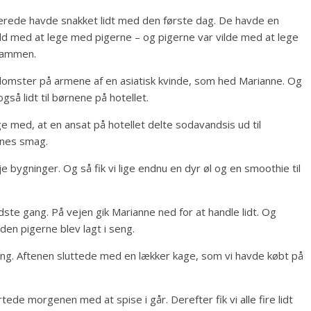
llerede havde snakket lidt med den første dag. De havde en
ild med at lege med pigerne – og pigerne var vilde med at lege
 sammen.
blomster på armene af en asiatisk kvinde, som hed Marianne. Og
gså lidt til børnene på hotellet.
e med, at en ansat på hotellet delte sodavandsis ud til
rnes smag.
 bygninger. Og så fik vi lige endnu en dyr øl og en smoothie til
sidste gang. På vejen gik Marianne ned for at handle lidt. Og
den pigerne blev lagt i seng.
gang. Aftenen sluttede med en lækker kage, som vi havde købt på
de morgenen med at spise i går. Derefter fik vi alle fire lidt