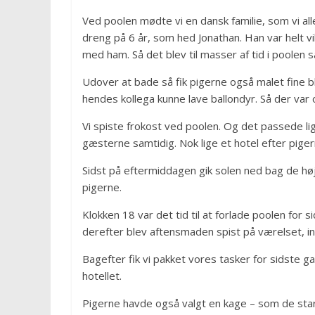
Ved poolen mødte vi en dansk familie, som vi a
dreng på 6 år, som hed Jonathan. Han var helt v
med ham. Så det blev til masser af tid i poolen
Udover at bade så fik pigerne også malet fine 
hendes kollega kunne lave ballondyr. Så der var o
Vi spiste frokost ved poolen. Og det passede lig
gæsterne samtidig. Nok lige et hotel efter pige
Sidst på eftermiddagen gik solen ned bag de høje
pigerne.
Klokken 18 var det tid til at forlade poolen for 
derefter blev aftensmaden spist på værelset, in
Bagefter fik vi pakket vores tasker for sidste 
hotellet.
Pigerne havde også valgt en kage – som de starte