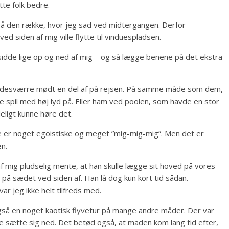
tte folk bedre.
på den række, hvor jeg sad ved midtergangen. Derfor
ed siden af mig ville flytte til vinduespladsen.
 sidde lige op og ned af mig – og så lægge benene på det ekstra
 vi desværre mødt en del af på rejsen. På samme måde som dem,
lle spil med høj lyd på. Eller ham ved poolen, som havde en stor
deligt kunne høre det.
e er noget egoistiske og meget ”mig-mig-mig”. Men det er
n.
 mig pludselig mente, at han skulle lægge sit hoved på vores
å sædet ved siden af. Han lå dog kun kort tid sådan.
r jeg ikke helt tilfreds med.
gså en noget kaotisk flyvetur på mange andre måder. Der var
te sætte sig ned. Det betød også, at maden kom lang tid efter,