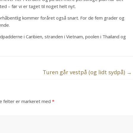
ted – før vi er taget til noget helt nyt.
orhåbentlig kommer foråret også snart. For de fem grader og
ende.
kildpadderne i Caribien, stranden i Vietnam, poolen i Thailand og
Turen går vestpå (og lidt sydpå)
→
 felter er markeret med
*