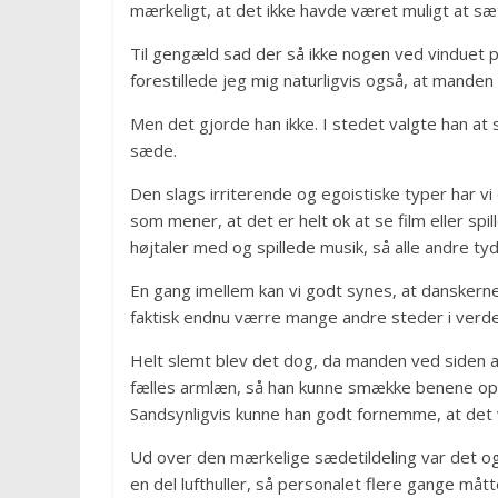
mærkeligt, at det ikke havde været muligt at sæ
Til gengæld sad der så ikke nogen ved vinduet 
forestillede jeg mig naturligvis også, at manden v
Men det gjorde han ikke. I stedet valgte han at
sæde.
Den slags irriterende og egoistiske typer har
som mener, at det er helt ok at se film eller spi
højtaler med og spillede musik, så alle andre ty
En gang imellem kan vi godt synes, at danskern
faktisk endnu værre mange andre steder i verde
Helt slemt blev det dog, da manden ved siden af
fælles armlæn, så han kunne smække benene op p
Sandsynligvis kunne han godt fornemme, at det va
Ud over den mærkelige sædetildeling var det o
en del lufthuller, så personalet flere gange måt