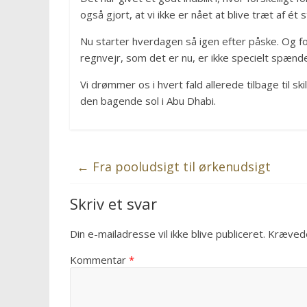
også gjort, at vi ikke er nået at blive træt af ét s
Nu starter hverdagen så igen efter påske. Og f
regnvejr, som det er nu, er ikke specielt spænd
Vi drømmer os i hvert fald allerede tilbage til s
den bagende sol i Abu Dhabi.
←
Fra pooludsigt til ørkenudsigt
Skriv et svar
Din e-mailadresse vil ikke blive publiceret.
Krævede
Kommentar
*