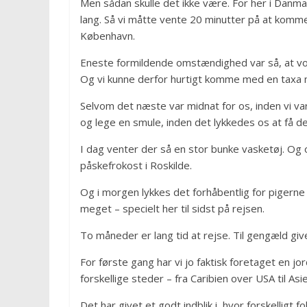
Men sådan skulle det ikke være. For her i Danmar
lang. Så vi måtte vente 20 minutter på at komme 
København.
Eneste formildende omstændighed var så, at vor
Og vi kunne derfor hurtigt komme med en taxa 
Selvom det næste var midnat for os, inden vi var
og lege en smule, inden det lykkedes os at få dem
I dag venter der så en stor bunke vasketøj. Og 
påskefrokost i Roskilde.
Og i morgen lykkes det forhåbentlig for pigerne 
meget – specielt her til sidst på rejsen.
To måneder er lang tid at rejse. Til gengæld giv
For første gang har vi jo faktisk foretaget en 
forskellige steder – fra Caribien over USA til Asi
Det har givet et godt indblik i, hvor forskelligt 