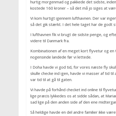
hurtig morgenmad og pakkede det sidste, inden v
kostede 160 kroner – så det må jo siges at være
Vi kom hurtigt igennem lufthavnen. Der var inge
så det gik stærkt. I det hele taget har de godt 
I lufthavnen fik vi brugt de sidste penge, og efte
videre til Danmark fra.
Kombinationen af en meget kort flyvetur og en ti
nogensinde landede før vi lettede.
I Doha havde vi god tid, for vores næste fly skul
skulle checke ind igen, havde vi masser af tid ti
var tid til at gå til gaten.
Vi havde på forhånd checket ind online til flyve
lige præcis lykkedes os at sidde sådan, at Mari
sad lige på den anden side af den ene midterga
Så heldige havde en del andre familier ikke vær