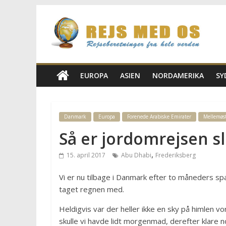
Skip
Rejs
to
content
Med
Os
EUROPA
ASIEN
NORDAMERIKA
SY
Rejseblog
for
Danmark
Europa
Forenede Arabiske Emirater
Mellemøs
Vilde,
Så er jordomrejsen sl
Frida,
Marianne
,
15. april 2017
Abu Dhabi
Frederiksberg
og
Morten
Vi er nu tilbage i Danmark efter to måneders sp
taget regnen med.
Heldigvis var der heller ikke en sky på himlen vor
skulle vi havde lidt morgenmad, derefter klare no