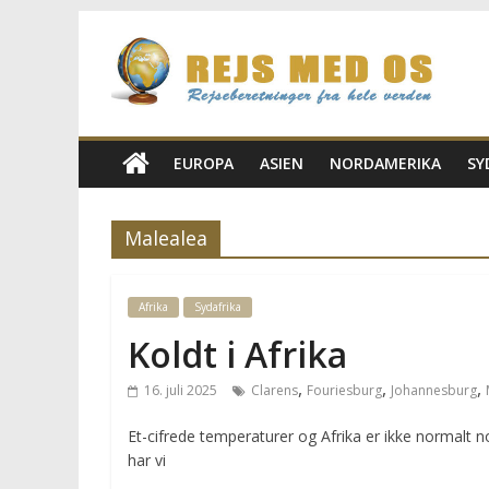
Skip
Rejs
to
content
Med
Os
EUROPA
ASIEN
NORDAMERIKA
SY
Rejseblog
Malealea
for
Vilde,
Frida,
Afrika
Sydafrika
Marianne
Koldt i Afrika
og
Morten
,
,
,
16. juli 2025
Clarens
Fouriesburg
Johannesburg
Et-cifrede temperaturer og Afrika er ikke normalt
har vi