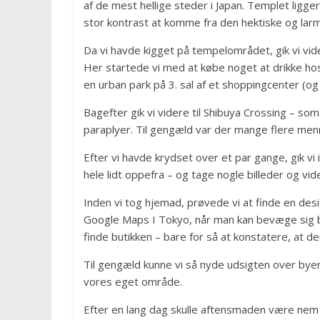
af de mest hellige steder i Japan. Templet ligger
stor kontrast at komme fra den hektiske og larme
Da vi havde kigget på tempelområdet, gik vi vide
Her startede vi med at købe noget at drikke hos 
en urban park på 3. sal af et shoppingcenter (o
Bagefter gik vi videre til Shibuya Crossing – so
paraplyer. Til gengæld var der mange flere men
Efter vi havde krydset over et par gange, gik vi
hele lidt oppefra – og tage nogle billeder og vid
Inden vi tog hjemad, prøvede vi at finde en des
Google Maps I Tokyo, når man kan bevæge sig bå
finde butikken – bare for så at konstatere, at de
Til gengæld kunne vi så nyde udsigten over byen
vores eget område.
Efter en lang dag skulle aftensmaden være nem o