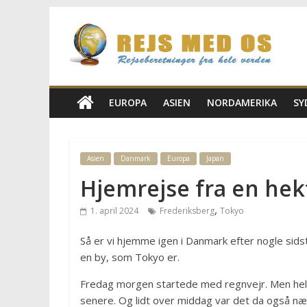
Skip
Rejs
to
content
Med
Os
EUROPA
ASIEN
NORDAMERIKA
SY
Rejseblog
for
Asien
Danmark
Europa
Japan
Vilde,
Hjemrejse fra en hek
Frida,
Marianne
,
1. april 2024
Frederiksberg
Tokyo
og
Morten
Så er vi hjemme igen i Danmark efter nogle sidst
en by, som Tokyo er.
Fredag morgen startede med regnvejr. Men heldigv
senere. Og lidt over middag var det da også n