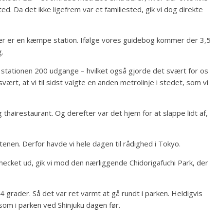
d. Da det ikke ligefrem var et familiested, gik vi dog direkte
, der er en kæmpe station. Ifølge vores guidebog kommer der 3,5
.
stationen 200 udgange – hvilket også gjorde det svært for os
vært, at vi til sidst valgte en anden metrolinje i stedet, som vi
 thairestaurant. Og derefter var det hjem for at slappe lidt af,
enen. Derfor havde vi hele dagen til rådighed i Tokyo.
ecket ud, gik vi mod den nærliggende Chidorigafuchi Park, der
ader. Så det var ret varmt at gå rundt i parken. Heldigvis
som i parken ved Shinjuku dagen før.