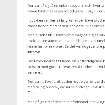
Der var så også en enkelt souvenirbutik, hvor vi 
havde købt magneten lidt tidligere i Tokyo. For v
I butikken var der så lang kø, at der både stod e
anden kvinde med et skilt der viste, hvor køen s
Men til sidst fik vi købt vores magnet. Og så ku
trækkes i en automat – og endda til meget rimeli
kunne fås for ni kroner. Så det var noget andre
lufthavn.
Flyet blev boardet til tiden. Men efterfølgende ko
Helsinki med godt tre kvarters forsinkelse. Det
serveret.
Det var nu ikke fordi, at den havde været værd a
med ris og broccoli, var nu helt udkogt. Faktisk
fået.
Men på grund af den sene aftensmad kom vi også 