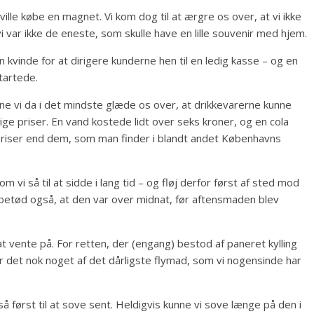
ville købe en magnet. Vi kom dog til at ærgre os over, at vi ikke
i var ikke de eneste, som skulle have en lille souvenir med hjem.
n kvinde for at dirigere kunderne hen til en ledig kasse – og en
tartede.
nne vi da i det mindste glæde os over, at drikkevarerne kunne
ge priser. En vand kostede lidt over seks kroner, og en cola
 priser end dem, som man finder i blandt andet Københavns
m vi så til at sidde i lang tid – og fløj derfor først af sted mod
 betød også, at den var over midnat, før aftensmaden blev
t vente på. For retten, der (engang) bestod af paneret kylling
 er det nok noget af det dårligste flymad, som vi nogensinde har
først til at sove sent. Heldigvis kunne vi sove længe på den i