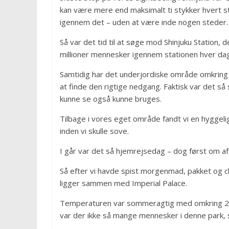
kan være mere end maksimalt ti stykker hvert ste
igennem det – uden at være inde nogen steder.
Så var det tid til at søge mod Shinjuku Station
millioner mennesker igennem stationen hver dag
Samtidig har det underjordiske område omkring 
at finde den rigtige nedgang. Faktisk var det så s
kunne se også kunne bruges.
Tilbage i vores eget område fandt vi en hyggelig
inden vi skulle sove.
I går var det så hjemrejsedag – dog først om aft
Så efter vi havde spist morgenmad, pakket og ch
ligger sammen med Imperial Palace.
Temperaturen var sommeragtig med omkring 24 gr
var der ikke så mange mennesker i denne park, 