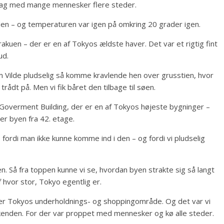
dag med mange mennesker flere steder.
den – og temperaturen var igen på omkring 20 grader igen.
uen – der er en af Tokyos ældste haver. Det var et rigtig fint
ud.
m Vilde pludselig så komme kravlende hen over grusstien, hvor
 trådt på. Men vi fik båret den tilbage til søen.
 Goverment Building, der er en af Tokyos højeste bygninger –
er byen fra 42. etage.
 fordi man ikke kunne komme ind i den – og fordi vi pludselig
. Så fra toppen kunne vi se, hvordan byen strakte sig så langt
f hvor stor, Tokyo egentlig er.
 er Tokyos underholdnings- og shoppingområde. Og det var vi
kenden. For der var proppet med mennesker og kø alle steder.