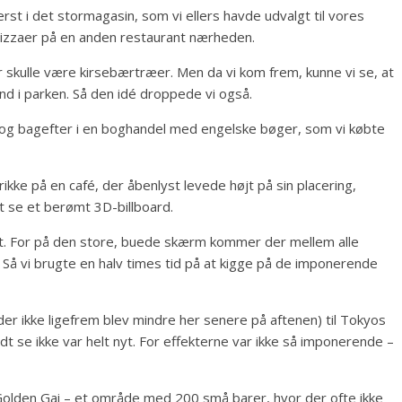
st i det stormagasin, som vi ellers havde udvalgt til vores
 pizzaer på en anden restaurant nærheden.
 skulle være kirsebærtræer. Men da vi kom frem, kunne vi se, at
nd i parken. Så den idé droppede vi også.
– og bagefter i en boghandel med engelske bøger, som vi købte
ikke på en café, der åbenlyst levede højt på sin placering,
at se et berømt 3D-billboard.
ømt. For på den store, buede skærm kommer der mellem alle
Så vi brugte en halv times tid på at kigge på de imponerende
r ikke ligefrem blev mindre her senere på aftenen) til Tokyos
 se ikke var helt nyt. For effekterne var ikke så imponerende –
 Golden Gai – et område med 200 små barer, hvor der ofte ikke