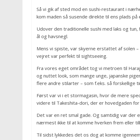
Så vi gik af sted mod en sushi-restaurant i nærh
kom maden så susende direkte til ens plads på 
Udover den traditionelle sushi med laks og tun,
ål og havsnegl.
Mens vi spiste, var skyerne erstattet af solen
vejret var perfekt til sightseeing.
Fra vores eget området tog vi metroen til Haraj
og nuttet look, som mange unge, japanske piger
flere andre stilarter – som f.eks. så forskellige t
Først var vi i et stormagasin, hvor de mere spec
videre til Takeshita-dori, der er hovedgaden for
Det var en ret smal gade. Og samtidig var der
nærmest ikke til at komme hverken frem eller ti
Til sidst lykkedes det os dog at komme igennem g