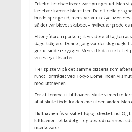
Enkelte kirsebærtræer var sprunget ud. Men vi gi
kirsebærtræerne blomstrer. De officielle prognos
burde springe ud, mens vi var i Tokyo. Men des
så det var blevet skubbet – hvilket ærgrede os
Efter gåturen i parken gik vi videre til tagter
dage tidligere. Denne gang var der dog nogle fl
gerne sidde i skyggen. Men vi fik da drukket et pa
vores eget kvarter.
Her spiste vi på det samme pizzeria som aftenen,
rundt i området ved Tokyo Dome, inden vi smutte
mod lufthavnen.
For at komme til lufthavnen, skulle vi med to fo
af at skulle finde fra den ene til den anden. Men
I lufthavnen fik vi skiftet tøj og checket ind. Og
lufthavnen ret kedelig – og bestod nærmest ude
mærkevarer.