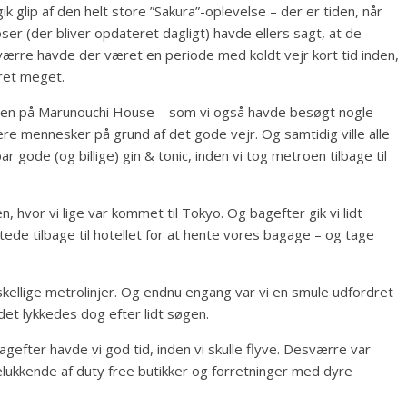
k glip af den helt store ”Sakura”-oplevelse – der er tiden, når
er (der bliver opdateret dagligt) havde ellers sagt, at de
værre havde der været en periode med koldt vejr kort tid inden,
 ret meget.
rassen på Marunouchi House – som vi også havde besøgt nogle
ere mennesker på grund af det gode vejr. Og samtidig ville alle
r gode (og billige) gin & tonic, inden vi tog metroen tilbage til
 hvor vi lige var kommet til Tokyo. Og bagefter gik vi lidt
de tilbage til hotellet for at hente vores bagage – og tage
rskellige metrolinjer. Og endnu engang var vi en smule udfordret
 det lykkedes dog efter lidt søgen.
 bagefter havde vi god tid, inden vi skulle flyve. Desværre var
lukkende af duty free butikker og forretninger med dyre