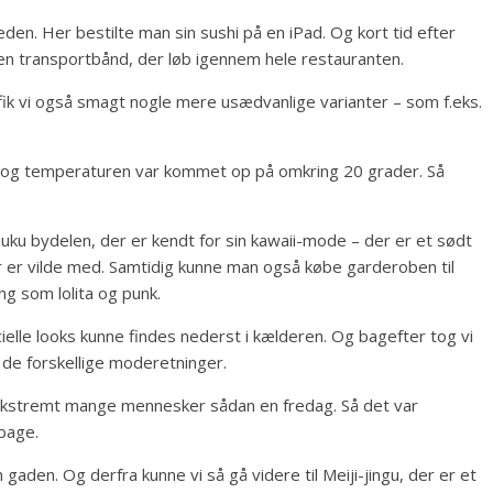
eden. Her bestilte man sin sushi på en iPad. Og kort tid efter
en transportbånd, der løb igennem hele restauranten.
 fik vi også smagt nogle mere usædvanlige varianter – som f.eks.
 – og temperaturen var kommet op på omkring 20 grader. Så
uku bydelen, der er kendt for sin kawaii-mode – der er et sødt
 er vilde med. Samtidig kunne man også købe garderoben til
ing som lolita og punk.
ielle looks kunne findes nederst i kælderen. Og bagefter tog vi
 de forskellige moderetninger.
 ekstremt mange mennesker sådan en fredag. Så det var
lbage.
aden. Og derfra kunne vi så gå videre til Meiji-jingu, der er et