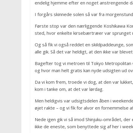
endelig hjemme efter en noget anstrengende 
I forgårs skinnede solen så var fra morgenstun
Første stop var den nærliggende Koshikawa Korak
sted, hvor enkelte kirsebærtræer var sprunget 
Og så fik vi også reddet en skildpaddeunge, so
alle gik. Så det var heldigt, at den ikke var blevet
Bagefter tog vi metroen til Tokyo Metropolitan
og hvor man helt gratis kan nyde udsigten ud ov
Da vi kom frem, troede vi dog, at den var lukket,
kom i tanke om, at det var lørdag.
Men heldigvis var udsigtsdelen åben i weekenden
øjet rakte – og vi fik for alvor en fornemmelse a
Nede igen gik vi så imod Shinjuku-området, der
ikke de eneste, som benyttede sig af her i wee