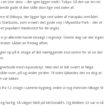
 i en stor skov – der igen ligger midt i Tokyo. Så det var en ret
nde gade til den stille skov lige ved siden af.
re til Shibuya, der ligger lige ved siden af Harajuku-området.
Starbucks, som vi nød i det gode vejr i Miyashita Park – der er
g et populært mødested for de unge).
m vi jo allerede havde besøgt i regnvejr. Denne dag var der ingen
nesker sådan en fredag aften.
 igen op på 8. etage af det nærliggende storcentre for at se det
eo.
ignerbutik med rejseudstyr. Men det er lidt svært at følge
de over, på og under jorden. Til sidst lykkedes det os dog at
n var lukket.
 fra 12. etage i samme bygning, inden vi tog metroen tilbage til
g hurtig. Så valget faldt på McDonald’s. Og klokken 22 var vi så