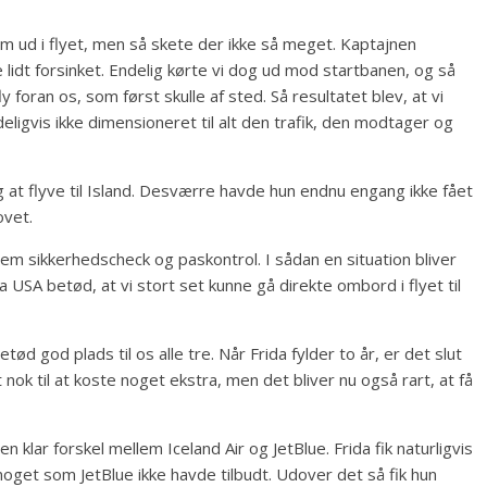
Vi kom ud i flyet, men så skete der ikke så meget. Kaptajnen
ive lidt forsinket. Endelig kørte vi dog ud mod startbanen, og så
ly foran os, som først skulle af sted. Så resultatet blev, at vi
eligvis ikke dimensioneret til alt den trafik, den modtager og
g at flyve til Island. Desværre havde hun endnu engang ikke fået
ovet.
nnem sikkerhedscheck og paskontrol. I sådan en situation bliver
 USA betød, at vi stort set kunne gå direkte ombord i flyet til
tød god plads til os alle tre. Når Frida fylder to år, er det slut
ok til at koste noget ekstra, men det bliver nu også rart, at få
klar forskel mellem Iceland Air og JetBlue. Frida fik naturligvis
noget som JetBlue ikke havde tilbudt. Udover det så fik hun