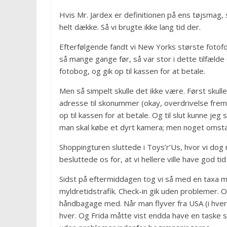
Hvis Mr. Jardex er definitionen på ens tøjsmag, 
helt dække. Så vi brugte ikke lang tid der.
Efterfølgende fandt vi New Yorks største fotofor
så mange gange før, så var stor i dette tilfælde
fotobog, og gik op til kassen for at betale.
Men så simpelt skulle det ikke være. Først skul
adresse til skonummer (okay, overdrivelse fremm
op til kassen for at betale. Og til slut kunne jeg
man skal købe et dyrt kamera; men noget omstænd
Shoppingturen sluttede i Toys’r’Us, hvor vi dog n
besluttede os for, at vi hellere ville have god tid 
Sidst på eftermiddagen tog vi så med en taxa mo
myldretidstrafik. Check-in gik uden problemer. Og
håndbagage med. Når man flyver fra USA (i hvert
hver. Og Frida måtte vist endda have en taske se