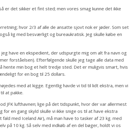
så er det sikker et fint sted; men vores smag kunne det ikke
retning; hvor 2/3 af alle de ansatte sjovt nok er jøder. Som set
 også lig med besværligt og bureaukratisk. Jeg skulle købe en
le jeg have en ekspedient, der udspurgte mig om alt fra navn og
er forståelsen). Efterfølgende skulle jeg tage alle data med
 så hente min bog et helt tredje sted. Det er muligvis smart, hvis
eligt for en bog til 25 dollars.
øjedes med at kigge. Egentlig havde vi tid til lidt ekstra, men vi
til at pakke.
d JFK lufthavnen; lige på det tidspunkt, hvor der var allermest
 for en gang skyld skulle vi ikke snige os til at have ekstra
 fald med Iceland Air), må man have to tasker af 23 kg. med
lv på 10 kg. Så selv med indkøb af en del bøger, holdt vi os