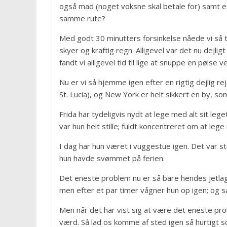
også mad (noget voksne skal betale for) samt e
samme rute?
Med godt 30 minutters forsinkelse nåede vi så
skyer og kraftig regn. Alligevel var det nu dejl
fandt vi alligevel tid til lige at snuppe en pølse
Nu er vi så hjemme igen efter en rigtig dejlig re
St. Lucia), og New York er helt sikkert en by, som
Frida har tydeligvis nydt at lege med alt sit leg
var hun helt stille; fuldt koncentreret om at le
I dag har hun været i vuggestue igen. Det var s
hun havde svømmet på ferien.
Det eneste problem nu er så bare hendes jetlag, 
men efter et par timer vågner hun op igen; og så
Men når det har vist sig at være det eneste prob
værd. Så lad os komme af sted igen så hurtigt s