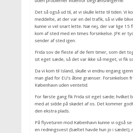
uden problemer indenfor begrænsningerne.
Det så også ud til, at vi skulle lette til tiden. 
meddelte, at der var en del trafik, så vi ville bl
kunne vi vel snart lette. Næ nej, der var lige 15 f
kom af sted med en times forsinkelse. JFK er tyd
sender af sted igen.
Frida sov de fleste af de fem timer, som det to
sit eget sæde, så det var ikke så meget, vi fik s
Da vi kom til Island, skulle vi endnu engang ige
man glad for EU’s åbne grænser. Forsinkelsen fra
København uden ventetid.
For første gang fik Frida sit eget sæde; hvilket be
med at sidde på skødet af os. Det kommer godt n
den ekstra plads.
På flyveturen mod København kunne vi også se en 
en redningsvest (bæltet havde hun jo i sædet); 