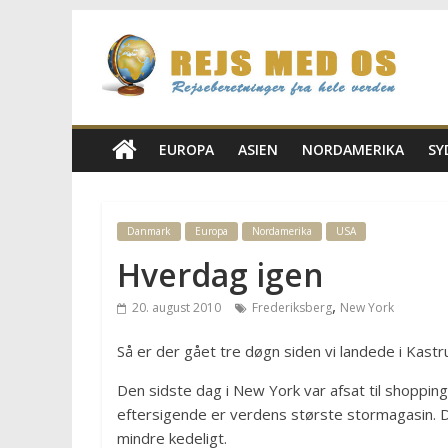
Skip
Rejs
to
content
Med
Os
EUROPA
ASIEN
NORDAMERIKA
SY
Rejseblog
for
Danmark
Europa
Nordamerika
USA
Vilde,
Hverdag igen
Frida,
Marianne
,
20. august 2010
Frederiksberg
New York
og
Morten
Så er der gået tre døgn siden vi landede i Kast
Den sidste dag i New York var afsat til shopping. 
eftersigende er verdens største stormagasin. De
mindre kedeligt.