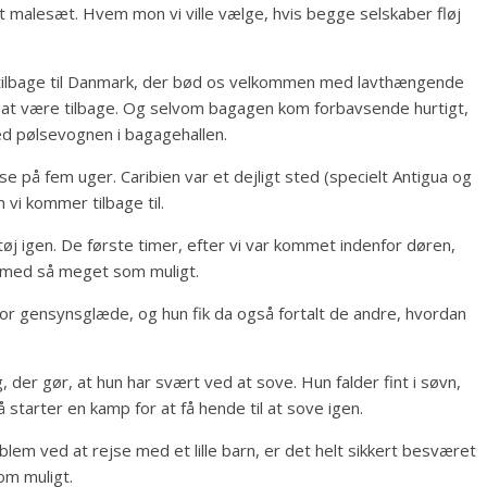
t malesæt. Hvem mon vi ville vælge, hvis begge selskaber fløj
 tilbage til Danmark, der bød os velkommen med lavthængende
igt at være tilbage. Og selvom bagagen kom forbavsende hurtigt,
 ved pølsevognen i bagagehallen.
jse på fem uger. Caribien var et dejligt sted (specielt Antigua og
 vi kommer tilbage til.
etøj igen. De første timer, efter vi var kommet indenfor døren,
ge med så meget som muligt.
tor gensynsglæde, og hun fik da også fortalt de andre, hvordan
der gør, at hun har svært ved at sove. Hun falder fint i søvn,
 starter en kamp for at få hende til at sove igen.
lem ved at rejse med et lille barn, er det helt sikkert besværet
om muligt.