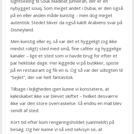
sightseeing til Souk Madinat Jumeirah, der er en
nybygget souq. Som meget andet i Dubai, er den også
på en eller anden måde kunstig – men dog meget
autentisk. Stedet bliver da også kaldt Arabiens svar på
Disneyland.
Men kunstig eller ej, så var det et hyggeligt (og ikke
mindst roligt) sted med små, fine caféer og hyggelige
kanaler – lige et sted som vi havde brug for efter et
par hektiske dage. Her kiggede vi på butikker, spiste
på en restaurant og fik en is. Og så var der udsigten til
”Sejlet”, der var helt fantastisk.
Tilbage i lejligheden igen kunne vi konstatere, at
køleskabet ikke var blevet skiftet – hvilket desværre
ikke var den store overraskelse. Så endnu en mail blev
sendt af sted.
Kort tid efter kom rengøringsholdet (uanmeldt) på
besøg. Og her kunne vi så ved selvsyn se, at