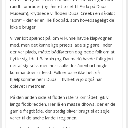
rundt i området (og lånt et toilet til Frida på Dubai
Museum), krydsede vi floden Dubai Creek i en såkaldt
”abra” – der er en lille flodbåd, som hovedsageligt de
lokale bruger.
Vi var lidt spændt på, om vi kunne havde klapvognen
med, men det kunne lige præcis lade sig gøre. Inden
der var plads, måtte bådføreren dog bede folk om at
flytte sig lidt. I Bahrain (og Danmark) havde folk gjort
det af sig selv, men her skulle der åbenbart nogle
kommandoer til først. Folk er bare ikke helt så
hjælpsomme her i Dubai – hvilket vi jo også har
oplevet i metroen.
På den anden side af floden i Deira-området, gik vi
langs flodbredden. Her lå en masse dhows, der er de
gamle fragtbåde, der stadig bliver brugt til at sejle
varer til de andre lande i regionen.