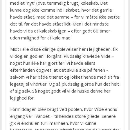
med et ”nyt” (dvs. temmelig brugt) køleskab. Det
kunne dog ikke komme ind i skabet, hvor det gamle
havde stået, med det samme – for vi måtte ikke sætte
det til, før det havde stået lidt. Men i det mindste
havde vi da et køleskab igen – efter godt 80 timer
uden mulighed for at køle mad.
Midt i alle disse dårlige oplevelser her i lejligheden, fik
vi dog en god en i forgårs. Pludselig kravlede Vilde –
noget hun ikke har gjort før. Vi havde ellers
efterhånden opgivet, at det skulle ske på ferien –
selvom vi har både trænet og lokket hende med alt fra
legetøj til vindruer. Og så pludselig gjorde hun det helt
af sig selv. Så noget godt vil vi da huske denne her
lejlighed for.
Formiddagen blev brugt ved poolen, hvor Vilde endnu
engang var i vandet – til hendes store glæde. Senere
gik vi endnu en tur i marinaen, hvor vi kunne