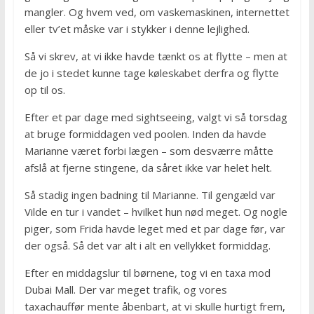
mangler. Og hvem ved, om vaskemaskinen, internettet
eller tv’et måske var i stykker i denne lejlighed.
Så vi skrev, at vi ikke havde tænkt os at flytte – men at
de jo i stedet kunne tage køleskabet derfra og flytte
op til os.
Efter et par dage med sightseeing, valgt vi så torsdag
at bruge formiddagen ved poolen. Inden da havde
Marianne været forbi lægen – som desværre måtte
afslå at fjerne stingene, da såret ikke var helet helt.
Så stadig ingen badning til Marianne. Til gengæld var
Vilde en tur i vandet – hvilket hun nød meget. Og nogle
piger, som Frida havde leget med et par dage før, var
der også. Så det var alt i alt en vellykket formiddag.
Efter en middagslur til børnene, tog vi en taxa mod
Dubai Mall. Der var meget trafik, og vores
taxachauffør mente åbenbart, at vi skulle hurtigt frem,