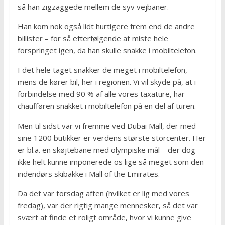
så han zigzaggede mellem de syv vejbaner.
Han kom nok også lidt hurtigere frem end de andre
billister – for så efterfølgende at miste hele
forspringet igen, da han skulle snakke i mobiltelefon.
I det hele taget snakker de meget i mobiltelefon,
mens de kører bil, her i regionen. Vi vil skyde på, at i
forbindelse med 90 % af alle vores taxature, har
chaufføren snakket i mobiltelefon på en del af turen.
Men til sidst var vi fremme ved Dubai Mall, der med
sine 1200 butikker er verdens største storcenter. Her
er bl.a. en skøjtebane med olympiske mål – der dog
ikke helt kunne imponerede os lige så meget som den
indendørs skibakke i Mall of the Emirates.
Da det var torsdag aften (hvilket er lig med vores
fredag), var der rigtig mange mennesker, så det var
svært at finde et roligt område, hvor vi kunne give