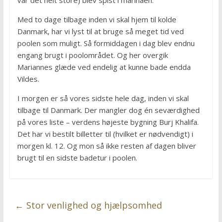
var det helt store) blev spist i marinaen.
Med to dage tilbage inden vi skal hjem til kolde
Danmark, har vi lyst til at bruge så meget tid ved
poolen som muligt. Så formiddagen i dag blev endnu
engang brugt i poolområdet. Og her overgik
Mariannes glæde ved endelig at kunne bade endda
Vildes.
I morgen er så vores sidste hele dag, inden vi skal
tilbage til Danmark. Der mangler dog én seværdighed
på vores liste – verdens højeste bygning Burj Khalifa.
Det har vi bestilt billetter til (hvilket er nødvendigt) i
morgen kl. 12. Og mon så ikke resten af dagen bliver
brugt til en sidste badetur i poolen.
←
Stor venlighed og hjælpsomhed