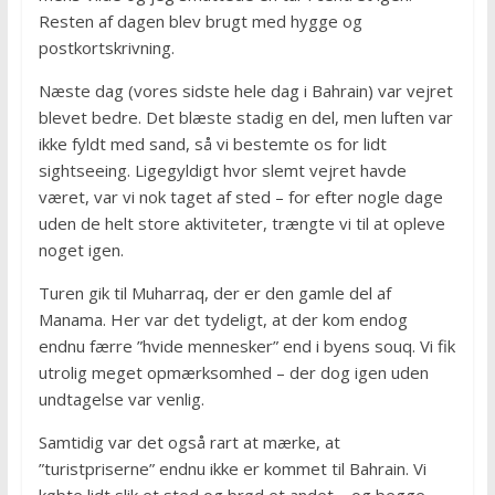
Resten af dagen blev brugt med hygge og
postkortskrivning.
Næste dag (vores sidste hele dag i Bahrain) var vejret
blevet bedre. Det blæste stadig en del, men luften var
ikke fyldt med sand, så vi bestemte os for lidt
sightseeing. Ligegyldigt hvor slemt vejret havde
været, var vi nok taget af sted – for efter nogle dage
uden de helt store aktiviteter, trængte vi til at opleve
noget igen.
Turen gik til Muharraq, der er den gamle del af
Manama. Her var det tydeligt, at der kom endog
endnu færre ”hvide mennesker” end i byens souq. Vi fik
utrolig meget opmærksomhed – der dog igen uden
undtagelse var venlig.
Samtidig var det også rart at mærke, at
”turistpriserne” endnu ikke er kommet til Bahrain. Vi