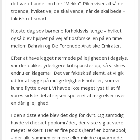
det var et andet ord for ”Mekka”. Pilen viser altså de
troende, hvilket vej de skal vende, når de skal bede –
faktisk ret smart.
Næste dag sov børnene forholdsvis længe – hvilket
også blev hjulpet på vej af tidsforskellen på en time
mellem Bahrain og De Forenede Arabiske Emirater.
Efter at have kigget nærmede på lejligheden i dagslys,
var der dukket yderligere kritikpunkter op, så vi skrev
endnu en klagemail. Det var faktisk så slemt, at vi gik
ud for at kigge på mulige lejlighedshoteller, som vi
kunne flytte over i. Vi havde ikke meget lyst til at få
vores sidste del af rejsen spoleret af ærgrelser over
en dårlig lejlighed.
I den sidste ende blev det dog for dyrt. Og samtidig
havde vi checket poolområdet, der viste sig at være
meget lækkert. Her er fire pools (heraf en børnepool)
– der alle sammen er mere eller mindre opvarmede.