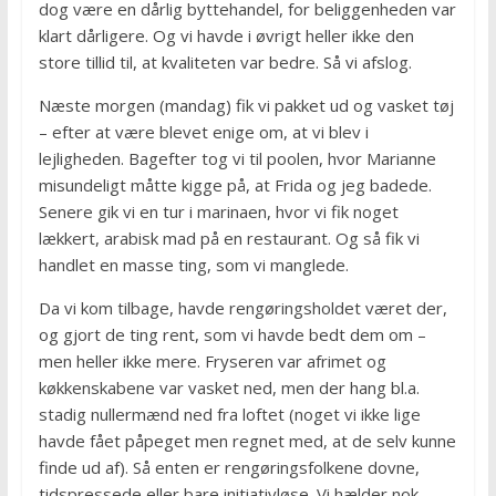
dog være en dårlig byttehandel, for beliggenheden var
klart dårligere. Og vi havde i øvrigt heller ikke den
store tillid til, at kvaliteten var bedre. Så vi afslog.
Næste morgen (mandag) fik vi pakket ud og vasket tøj
– efter at være blevet enige om, at vi blev i
lejligheden. Bagefter tog vi til poolen, hvor Marianne
misundeligt måtte kigge på, at Frida og jeg badede.
Senere gik vi en tur i marinaen, hvor vi fik noget
lækkert, arabisk mad på en restaurant. Og så fik vi
handlet en masse ting, som vi manglede.
Da vi kom tilbage, havde rengøringsholdet været der,
og gjort de ting rent, som vi havde bedt dem om –
men heller ikke mere. Fryseren var afrimet og
køkkenskabene var vasket ned, men der hang bl.a.
stadig nullermænd ned fra loftet (noget vi ikke lige
havde fået påpeget men regnet med, at de selv kunne
finde ud af). Så enten er rengøringsfolkene dovne,
tidspressede eller bare initiativløse. Vi hælder nok