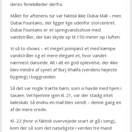
deres feriebilleder derfra.
Målet for aftenens tur var faktisk ikke Dubai Mall – men
Dubai Fountains, der ligger lige udenfor storcentret.
Dubai Fountains er et springvandsshow med
vandstråler, der kan skyde op til 150 meter op i luften.
Vi så to shows – et meget pompøst et med kæmpe
vandstråler og et mere elegant et, hvor vandet
nærmest dansede. Alt i alt en god oplevelse, der ikke
blev mindre af synet af Burj Khalifa (verdens højeste
bygning) i baggrunden.
Så det var nogle trætte børn, som vi havde med hjem i
taxaen. Vel hjemme igen kl. 21, var der stadig intet
køleskab. Så endnu en mail blev sendt – denne gang en
af de mere vrede.
Kl. 22 (hvor vi faktisk overvejede snart at gå i seng),
kom der så som det naturligste i verden tre mand