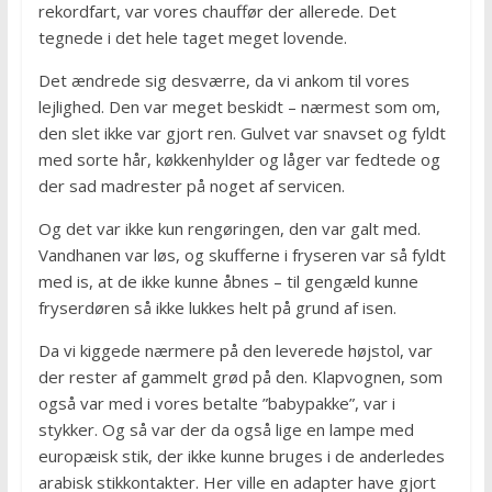
rekordfart, var vores chauffør der allerede. Det
tegnede i det hele taget meget lovende.
Det ændrede sig desværre, da vi ankom til vores
lejlighed. Den var meget beskidt – nærmest som om,
den slet ikke var gjort ren. Gulvet var snavset og fyldt
med sorte hår, køkkenhylder og låger var fedtede og
der sad madrester på noget af servicen.
Og det var ikke kun rengøringen, den var galt med.
Vandhanen var løs, og skufferne i fryseren var så fyldt
med is, at de ikke kunne åbnes – til gengæld kunne
fryserdøren så ikke lukkes helt på grund af isen.
Da vi kiggede nærmere på den leverede højstol, var
der rester af gammelt grød på den. Klapvognen, som
også var med i vores betalte ”babypakke”, var i
stykker. Og så var der da også lige en lampe med
europæisk stik, der ikke kunne bruges i de anderledes
arabisk stikkontakter. Her ville en adapter have gjort