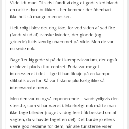
Vilde lidt mad. Til sidst fandt vi dog et godt sted blandt
en række dyre butikker – her kommer der åbenbart
ikke helt så mange mennesker.
Helt roligt blev det dog ikke, for ved siden af sad fire
(fandt vi ud af) iranske kvinder, der gloede (og
grinede) fuldstændig uhæmmet på Vilde. Men de var
nu søde nok.
Bagefter kiggede vi på det kæmpeakvarium, der også
er blevet plads til at centret. Frida var meget
interesseret i det – lige til hun fik øje på en kæmpe
slikbutik overfor. Så var fiskene pludselig ikke så
interessante mere.
Men den var nu også imponerende – sandsynligvis den
største, som vi har været i. Mærkeligt nok måtte man
ikke tage billeder (noget vi dog først fik besked om af
vagten, da vi havde taget en del). Det burde jo ellers
være god reklame for dem, når alle turisterne viser