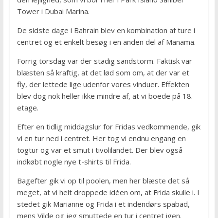
Tower i Dubai Marina.
De sidste dage i Bahrain blev en kombination af ture i
centret og et enkelt besøg i en anden del af Manama.
Forrig torsdag var der stadig sandstorm. Faktisk var
blæsten så kraftig, at det lød som om, at der var et
fly, der lettede lige udenfor vores vinduer. Effekten
blev dog nok heller ikke mindre af, at vi boede på 18.
etage.
Efter en tidlig middagslur for Fridas vedkommende, gik
vi en tur ned i centret. Her tog vi endnu engang en
togtur og var et smut i tivolilandet. Der blev også
indkøbt nogle nye t-shirts til Frida.
Bagefter gik vi op til poolen, men her blæste det så
meget, at vi helt droppede idéen om, at Frida skulle i. I
stedet gik Marianne og Frida i et indendørs spabad,
mens Vilde og jeg smuttede en tur i centret igen.