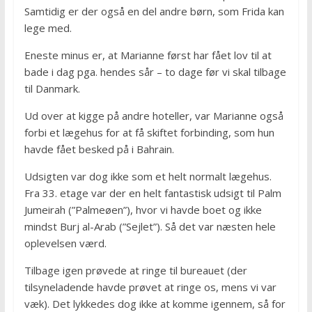
Samtidig er der også en del andre børn, som Frida kan
lege med.
Eneste minus er, at Marianne først har fået lov til at
bade i dag pga. hendes sår – to dage før vi skal tilbage
til Danmark.
Ud over at kigge på andre hoteller, var Marianne også
forbi et lægehus for at få skiftet forbinding, som hun
havde fået besked på i Bahrain.
Udsigten var dog ikke som et helt normalt lægehus.
Fra 33. etage var der en helt fantastisk udsigt til Palm
Jumeirah (”Palmeøen”), hvor vi havde boet og ikke
mindst Burj al-Arab (”Sejlet”). Så det var næsten hele
oplevelsen værd.
Tilbage igen prøvede at ringe til bureauet (der
tilsyneladende havde prøvet at ringe os, mens vi var
væk). Det lykkedes dog ikke at komme igennem, så for