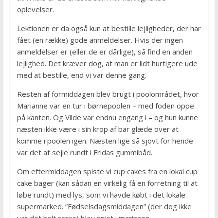
oplevelser.
Lektionen er da også kun at bestille lejligheder, der har
fået (en række) gode anmeldelser. Hvis der ingen
anmeldelser er (eller de er dårlige), så find en anden
lejlighed. Det kræver dog, at man er lidt hurtigere ude
med at bestille, end vi var denne gang.
Resten af formiddagen blev brugt i poolområdet, hvor
Marianne var en tur i børnepoolen – med foden oppe
på kanten. Og Vilde var endnu engang i – og hun kunne
næsten ikke være i sin krop af bar glæde over at
komme i poolen igen. Næsten lige så sjovt for hende
var det at sejle rundt i Fridas gummibåd.
Om eftermiddagen spiste vi cup cakes fra en lokal cup
cake bager (kan sådan en virkelig få en forretning til at
løbe rundt) med lys, som vi havde købt i det lokale
supermarked. ”Fødselsdagsmiddagen” (der dog ikke