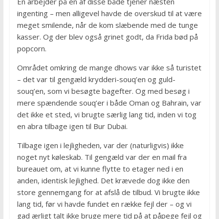
En arbejder på en af disse både tjener næsten
ingenting – men alligevel havde de overskud til at være
meget smilende, når de kom slæbende med de tunge
kasser. Og der blev også grinet godt, da Frida bød på
popcorn.
Området omkring de mange dhows var ikke så turistet
– det var til gengæld krydderi-souq’en og guld-
souq’en, som vi besøgte bagefter. Og med besøg i
mere spændende souq’er i både Oman og Bahrain, var
det ikke et sted, vi brugte særlig lang tid, inden vi tog
en abra tilbage igen til Bur Dubai.
Tilbage igen i lejligheden, var der (naturligvis) ikke
noget nyt køleskab. Til gengæld var der en mail fra
bureauet om, at vi kunne flytte to etager ned i en
anden, identisk lejlighed. Det krævede dog ikke den
store gennemgang for at afslå de tilbud. Vi brugte ikke
lang tid, før vi havde fundet en række fejl der – og vi
gad ærligt talt ikke bruge mere tid på at påpege fejl og