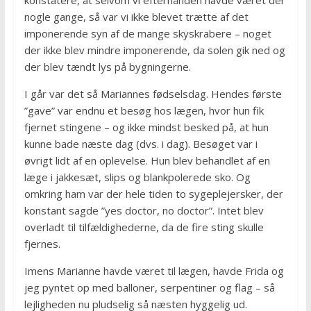
konstatere, at selvom vi efterhånden havde været der
nogle gange, så var vi ikke blevet trætte af det
imponerende syn af de mange skyskrabere – noget
der ikke blev mindre imponerende, da solen gik ned og
der blev tændt lys på bygningerne.
I går var det så Mariannes fødselsdag. Hendes første
”gave” var endnu et besøg hos lægen, hvor hun fik
fjernet stingene – og ikke mindst besked på, at hun
kunne bade næste dag (dvs. i dag). Besøget var i
øvrigt lidt af en oplevelse. Hun blev behandlet af en
læge i jakkesæt, slips og blankpolerede sko. Og
omkring ham var der hele tiden to sygeplejersker, der
konstant sagde ”yes doctor, no doctor”. Intet blev
overladt til tilfældighederne, da de fire sting skulle
fjernes.
Imens Marianne havde været til lægen, havde Frida og
jeg pyntet op med balloner, serpentiner og flag – så
lejligheden nu pludselig så næsten hyggelig ud.