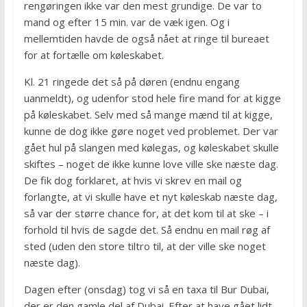
rengøringen ikke var den mest grundige. De var to
mand og efter 15 min. var de væk igen. Og i
mellemtiden havde de også nået at ringe til bureaet
for at fortælle om køleskabet.
Kl. 21 ringede det så på døren (endnu engang
uanmeldt), og udenfor stod hele fire mand for at kigge
på køleskabet. Selv med så mange mænd til at kigge,
kunne de dog ikke gøre noget ved problemet. Der var
gået hul på slangen med kølegas, og køleskabet skulle
skiftes – noget de ikke kunne love ville ske næste dag.
De fik dog forklaret, at hvis vi skrev en mail og
forlangte, at vi skulle have et nyt køleskab næste dag,
så var der større chance for, at det kom til at ske – i
forhold til hvis de sagde det. Så endnu en mail røg af
sted (uden den store tiltro til, at der ville ske noget
næste dag).
Dagen efter (onsdag) tog vi så en taxa til Bur Dubai,
der er den gamle del af Dubai. Efter at have gået lidt