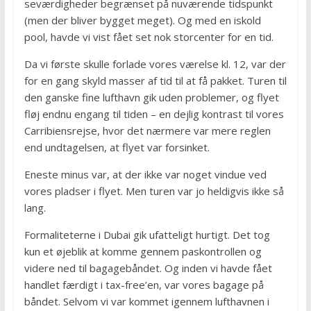
seværdigheder begrænset på nuværende tidspunkt
(men der bliver bygget meget). Og med en iskold
pool, havde vi vist fået set nok storcenter for en tid.
Da vi første skulle forlade vores værelse kl. 12, var der
for en gang skyld masser af tid til at få pakket. Turen til
den ganske fine lufthavn gik uden problemer, og flyet
fløj endnu engang til tiden – en dejlig kontrast til vores
Carribiensrejse, hvor det nærmere var mere reglen
end undtagelsen, at flyet var forsinket.
Eneste minus var, at der ikke var noget vindue ved
vores pladser i flyet. Men turen var jo heldigvis ikke så
lang.
Formaliteterne i Dubai gik ufatteligt hurtigt. Det tog
kun et øjeblik at komme gennem paskontrollen og
videre ned til bagagebåndet. Og inden vi havde fået
handlet færdigt i tax-free’en, var vores bagage på
båndet. Selvom vi var kommet igennem lufthavnen i