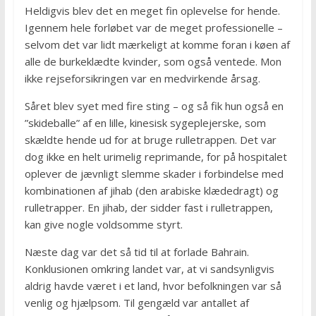
Heldigvis blev det en meget fin oplevelse for hende.
Igennem hele forløbet var de meget professionelle –
selvom det var lidt mærkeligt at komme foran i køen af
alle de burkeklædte kvinder, som også ventede. Mon
ikke rejseforsikringen var en medvirkende årsag.
Såret blev syet med fire sting – og så fik hun også en
”skideballe” af en lille, kinesisk sygeplejerske, som
skældte hende ud for at bruge rulletrappen. Det var
dog ikke en helt urimelig reprimande, for på hospitalet
oplever de jævnligt slemme skader i forbindelse med
kombinationen af jihab (den arabiske klædedragt) og
rulletrapper. En jihab, der sidder fast i rulletrappen,
kan give nogle voldsomme styrt.
Næste dag var det så tid til at forlade Bahrain.
Konklusionen omkring landet var, at vi sandsynligvis
aldrig havde været i et land, hvor befolkningen var så
venlig og hjælpsom. Til gengæld var antallet af