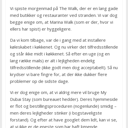
Vi spiste morgenmad på The Walk, der er en lang gade
med butikker og restauranter ved stranden. Vi var dog
begge enige om, at Marina Walk (som er der, hvor vi
ellers har spist) er hyggeligere.
Da vi kom tilbage, var de i gang med at installere
køleskabet i køkkenet. Og nu virker det tilfredsstillende
og står ikke midt i køkkenet. Så efter en uge (og en
lang række mails) er alt i lejligheden endelig
tilfredsstillende (ikke godt men dog acceptabelt). Så nu
krydser vi bare fingre for, at der ikke dukker flere
problemer op de sidste dage.
Vi er dog enige om, at vi aldrig mere vil bruge My
Dubai Stay (som bureauet hedder). Deres hjemmeside
er flot og bestillingsproceduren (nogenlunde) smidig –
men deres lejligheder stinker (i bogstaveligste
forstand). Og efter at have googlet dem lidt, kan vi se,
at vi ikke er de eneste som har haft lignende