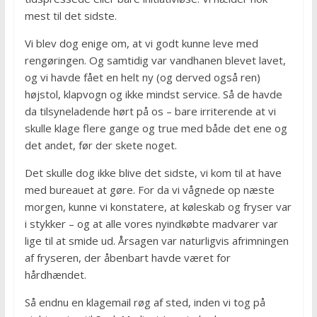
mest til det sidste.
Vi blev dog enige om, at vi godt kunne leve med
rengøringen. Og samtidig var vandhanen blevet lavet,
og vi havde fået en helt ny (og derved også ren)
højstol, klapvogn og ikke mindst service. Så de havde
da tilsyneladende hørt på os – bare irriterende at vi
skulle klage flere gange og true med både det ene og
det andet, før der skete noget.
Det skulle dog ikke blive det sidste, vi kom til at have
med bureauet at gøre. For da vi vågnede op næste
morgen, kunne vi konstatere, at køleskab og fryser var
i stykker – og at alle vores nyindkøbte madvarer var
lige til at smide ud. Årsagen var naturligvis afrimningen
af fryseren, der åbenbart havde været for
hårdhændet.
Så endnu en klagemail røg af sted, inden vi tog på