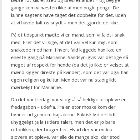
købte lidt slik et sted og brød et andet – og begge
gange kom vi næsten ikke af med nogle penge. De
kunne sagtens have taget det dobbelte for det, uden
at vi havde følt os snydt – men det gjorde de ikke.
På et tidspunkt mødte vi en mand, som vi faldt i snak
med. Eller det vil sige, at det var vel kun mig, som
snakkede med ham. I hvert fald kiggede han ikke en
eneste gang på Marianne. Sandsynligvis var det lige så
meget af respekt for hende (da det jo ikke er velset at
mænd kigger direkte på kvinder), som det var pga. han
egen religion og kultur. Men det var nu stadig lidt
mærkeligt for Marianne.
Da det var fredag, var vi også så heldige at opleve en
fredagsbøn – udefra. Fra en stor moske kom der
bønner ud gennem højtalerne. Faktisk lød det lidt
uhyggeligt (a la Hitlers taler), men det er jo bare
retorikken, der bruger her. Hvad der var endnu
sjovere at opleve, var alle de mange sko, der stod