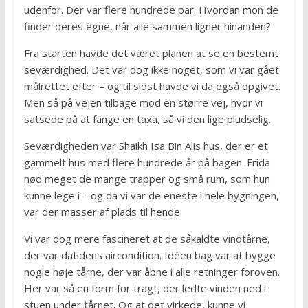
udenfor. Der var flere hundrede par. Hvordan mon de
finder deres egne, når alle sammen ligner hinanden?
Fra starten havde det været planen at se en bestemt
seværdighed. Det var dog ikke noget, som vi var gået
målrettet efter – og til sidst havde vi da også opgivet.
Men så på vejen tilbage mod en større vej, hvor vi
satsede på at fange en taxa, så vi den lige pludselig.
Seværdigheden var Shaikh Isa Bin Alis hus, der er et
gammelt hus med flere hundrede år på bagen. Frida
nød meget de mange trapper og små rum, som hun
kunne lege i – og da vi var de eneste i hele bygningen,
var der masser af plads til hende.
Vi var dog mere fascineret at de såkaldte vindtårne,
der var datidens aircondition. Idéen bag var at bygge
nogle høje tårne, der var åbne i alle retninger foroven.
Her var så en form for tragt, der ledte vinden ned i
stuen under tårnet. Og at det virkede, kunne vi