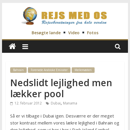
Skip
to
content
Rejs
Besøgte lande
Video
Fotos
Med
Os
Bahrain
Forenede Arabiske Emirater
Mellemøsten
Nedslidt lejlighed men
Rejseblog
for
lækker pool
Vilde,
Frida,
,
12. februar 2012
Dubai
Manama
Marianne
og
Så er vi tilbage i Dubai igen. Desværre er der meget
Morten
stor kontrast mellem vores lækre lejlighed i Bahrain og
den lejlighed, som vi bor i her i Park Island Sanibel