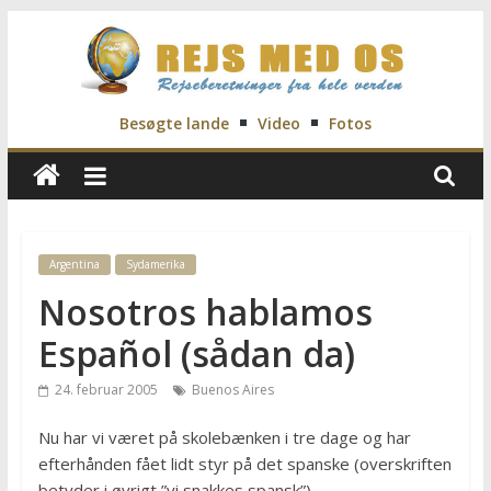
Skip
to
content
Rejs
Besøgte lande
Video
Fotos
Med
Os
Argentina
Sydamerika
Nosotros hablamos
Rejseblog
for
Español (sådan da)
Vilde,
Frida,
24. februar 2005
Buenos Aires
Marianne
og
Nu har vi været på skolebænken i tre dage og har
Morten
efterhånden fået lidt styr på det spanske (overskriften
betyder i øvrigt ”vi snakkes spansk”).