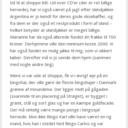
tid til at shoppe lidt. Ud over CD’er (der er ret billige
hernede), har vi også været på jagt efter skindjakker.
Argentina er jo kendt for deres gode oksebøffer, og
fra dem er der også et restprodukt i form af skind –
hvilket betyder at skindjakker er meget billige.
Marianne har da også allerede fundet én frakke til 700
kroner. Derhjemme ville den minimum koste 2000. Vi
har også fundet en mulig jakke til mig, som vi sikkert
køber. Derefter må vi jo sende dem hjem (sammen
med nogle andre ting).
Mens vi var ude at shoppe, fik vi i øvrigt øje på en
bingohal, der ville gøre de fleste bingohajer i Danmark
grønne af misundelse. Der ligger midt på gågaden
(svarende til en placering på Strøget), er bygget i
granit, stål og sort glas og har en kæmpe guldfacade.
Der må virkelig være mange penge i bingospil
hernede. Mon ikke Bingo Karl ville have været en rig
mand, hvis han i stedet hed Bingo Carlos og var