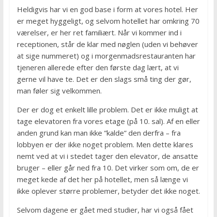
Heldigvis har vi en god base i form at vores hotel. Her
er meget hyggeligt, og selvom hotellet har omkring 70
værelser, er her ret familiært. Når vi kommer ind i
receptionen, står de klar med nøglen (uden vi behøver
at sige nummeret) og i morgenmadsrestauranten har
tjeneren allerede efter den første dag lært, at vi
gerne vil have te. Det er den slags små ting der gør,
man føler sig velkommen.
Der er dog et enkelt lille problem. Det er ikke muligt at
tage elevatoren fra vores etage (på 10. sal). Af en eller
anden grund kan man ikke ”kalde” den derfra – fra
lobbyen er der ikke noget problem. Men dette klares
nemt ved at vi i stedet tager den elevator, de ansatte
bruger – eller går ned fra 10. Det virker som om, de er
meget kede af det her på hotellet, men så længe vi
ikke oplever større problemer, betyder det ikke noget.
Selvom dagene er gået med studier, har vi også fået