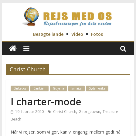
Skip
to
content
Rejs
Besøgte lande
Video
Fotos
Med
Os
Christ Church
Rejseblog
Barbados
Caribien
Guyana
Jamaica
Sydamerika
for
Vilde,
I charter-mode
Frida,
,
,
19. februar 2020
Christ Church
Georgetown
Treasure
Marianne
Beach
og
Morten
Når vi rejser, som vi gør, kan vi engang imellem godt nå