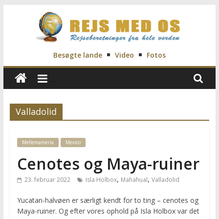
Skip
to
content
Rejs
Besøgte lande
Video
Fotos
Med
Os
Valladolid
Rejseblog
Mellemameria
Mexico
for
Vilde,
Cenotes og Maya-ruiner
Frida,
,
,
23. februar 2022
Isla Holbox
Mahahual
Valladolid
Marianne
og
Yucatan-halvøen er særligt kendt for to ting – cenotes og
Morten
Maya-ruiner. Og efter vores ophold på Isla Holbox var det