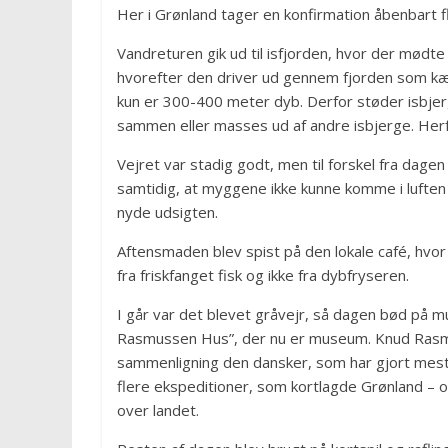
Her i Grønland tager en konfirmation åbenbart f
Vandreturen gik ud til isfjorden, hvor der mødte
hvorefter den driver ud gennem fjorden som kæ
kun er 300-400 meter dyb. Derfor støder isbjer
sammen eller masses ud af andre isbjerge. Herf
Vejret var stadig godt, men til forskel fra dagen
samtidig, at myggene ikke kunne komme i luften (e
nyde udsigten.
Aftensmaden blev spist på den lokale café, hvor
fra friskfanget fisk og ikke fra dybfryseren.
I går var det blevet gråvejr, så dagen bød på
Rasmussen Hus”, der nu er museum. Knud Rasmu
sammenligning den dansker, som har gjort mest 
flere ekspeditioner, som kortlagde Grønland – 
over landet.