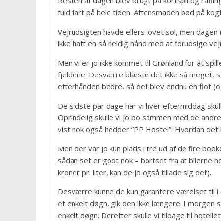
Resten af dagen blev brugt på kortspil og rafling
fuld fart på hele tiden. Aftensmaden bød på kogt,
Vejrudsigten havde ellers lovet sol, men dagen i
ikke haft en så heldig hånd med at forudsige vej
Men vi er jo ikke kommet til Grønland for at spille
fjeldene. Desværre blæste det ikke så meget, så
efterhånden bedre, så det blev endnu en flot (og
De sidste par dage har vi hver eftermiddag skul
Oprindelig skulle vi jo bo sammen med de andre
vist nok også hedder ”PP Hostel”. Hvordan det 
Men der var jo kun plads i tre ud af de fire book
sådan set er godt nok – bortset fra at bilerne 
kroner pr. liter, kan de jo også tillade sig det).
Desværre kunne de kun garantere værelset til i 
et enkelt døgn, gik den ikke længere. I morgen sku
enkelt døgn. Derefter skulle vi tilbage til hotelle