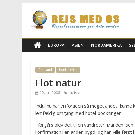
Skip
Rejs
to
content
Med
Os
EUROPA
ASIEN
NORDAMERIKA
SY
Rejseblog
for
Grønland
Nordamerika
Vilde,
Flot natur
Frida,
Marianne
12. juli 2006
Ilulissat
og
Morten
Indtil nu har vi (foruden så meget andet) kunne
lemfældig omgang med hotel-bookninger.
I forgårs blev det til en vandretur. Manden, som 
konfirmation i en anden bygd, og han ville først