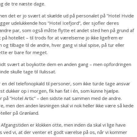
dag de tre næste dage.
men det er jo svært at skælde ud på personalet på ”Hotel Hvide
ligger udelukkende hos ”Hotel Icefjord”, der sjofler deres
andre par, som også måtte flytte et andet sted hen på grund af
på hotellet – til trods for at værelserne jo ikke ligefrem er
em og tilbage til de andre, hver gang vi skal spise, på tur eller
ette er bare for meget.
 lidt svært at boykotte dem en anden gang – men opfordringen
de skulle tage til Ilulissat.
r en del telefonopkald til personer, som ikke turde tage ansvar
st dukker op i morgen, fik han fat i én, som kunne hjælpe.
ter på ”Hotel Artic” – den sidste nat sammen med de andre.
re, men den anden løsningen skal vi nok heller ikke være så kede
teller på Grønland.
. Afgangstiden er klokken otte, men inden da skal vi lige have
s ved vi, at der venter et godt værelse på os, når vi kommer