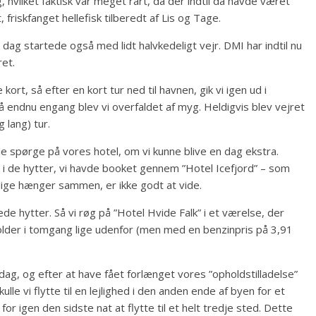
, hvilket faktisk var meget rart, da der indtil da havde været
 friskfanget hellefisk tilberedt af Lis og Tage.
 dag startede også med lidt halvkedeligt vejr. DMI har indtil nu
ret.
 kort, så efter en kort tur ned til havnen, gik vi igen ud i
 endnu engang blev vi overfaldet af myg. Heldigvis blev vejret
 lang) tur.
le spørge på vores hotel, om vi kunne blive en dag ekstra.
 i de hytter, vi havde booket gennem ”Hotel Icefjord” – som
lige hænger sammen, er ikke godt at vide.
ede hytter. Så vi røg på ”Hotel Hvide Falk” i et værelse, der
holder i tomgang lige udenfor (men med en benzinpris på 3,91
dag, og efter at have fået forlænget vores ”opholdstilladelse”
lle vi flytte til en lejlighed i den anden ende af byen for et
t for igen den sidste nat at flytte til et helt tredje sted. Dette