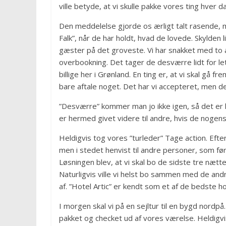
ville betyde, at vi skulle pakke vores ting hver 
Den meddelelse gjorde os ærligt talt rasende, 
Falk”, når de har holdt, hvad de lovede. Skylden 
gæster på det groveste. Vi har snakket med to 
overbookning. Det tager de desværre lidt for let 
billige her i Grønland. En ting er, at vi skal gå fr
bare aftale noget. Det har vi accepteret, men d
”Desværre” kommer man jo ikke igen, så det er
er hermed givet videre til andre, hvis de nogensin
Heldigvis tog vores ”turleder” Tage action. Efte
men i stedet henvist til andre personer, som før
Løsningen blev, at vi skal bo de sidste tre næt
Naturligvis ville vi helst bo sammen med de and
af. ”Hotel Artic” er kendt som et af de bedste ho
I morgen skal vi på en sejltur til en bygd nordpå
pakket og checket ud af vores værelse. Heldigvi