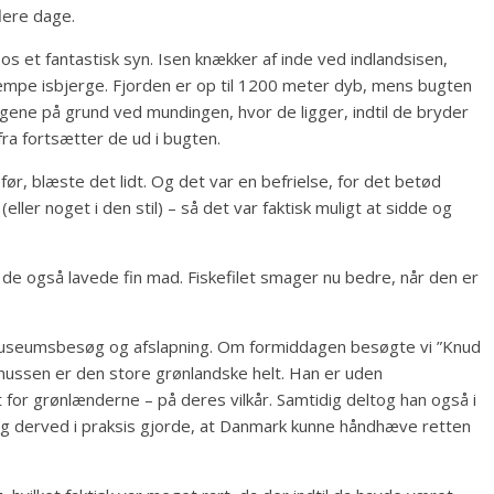
lere dage.
 os et fantastisk syn. Isen knækker af inde ved indlandsisen,
mpe isbjerge. Fjorden er op til 1200 meter dyb, mens bugten
gene på grund ved mundingen, hvor de ligger, indtil de bryder
ra fortsætter de ud i bugten.
 før, blæste det lidt. Og det var en befrielse, for det betød
ller noget i den stil) – så det var faktisk muligt at sidde og
 de også lavede fin mad. Fiskefilet smager nu bedre, når den er
 museumsbesøg og afslapning. Om formiddagen besøgte vi ”Knud
ssen er den store grønlandske helt. Han er uden
for grønlænderne – på deres vilkår. Samtidig deltog han også i
og derved i praksis gjorde, at Danmark kunne håndhæve retten