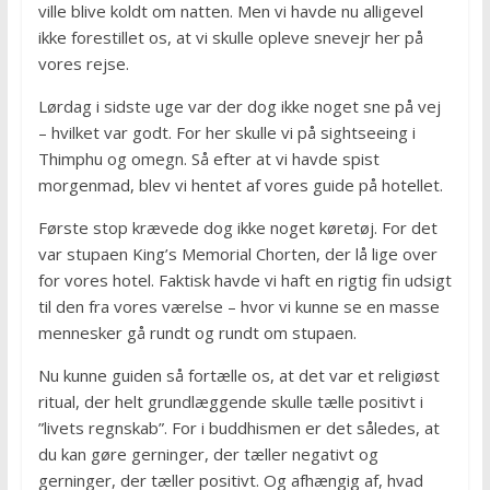
ville blive koldt om natten. Men vi havde nu alligevel
ikke forestillet os, at vi skulle opleve snevejr her på
vores rejse.
Lørdag i sidste uge var der dog ikke noget sne på vej
– hvilket var godt. For her skulle vi på sightseeing i
Thimphu og omegn. Så efter at vi havde spist
morgenmad, blev vi hentet af vores guide på hotellet.
Første stop krævede dog ikke noget køretøj. For det
var stupaen King’s Memorial Chorten, der lå lige over
for vores hotel. Faktisk havde vi haft en rigtig fin udsigt
til den fra vores værelse – hvor vi kunne se en masse
mennesker gå rundt og rundt om stupaen.
Nu kunne guiden så fortælle os, at det var et religiøst
ritual, der helt grundlæggende skulle tælle positivt i
”livets regnskab”. For i buddhismen er det således, at
du kan gøre gerninger, der tæller negativt og
gerninger, der tæller positivt. Og afhængig af, hvad