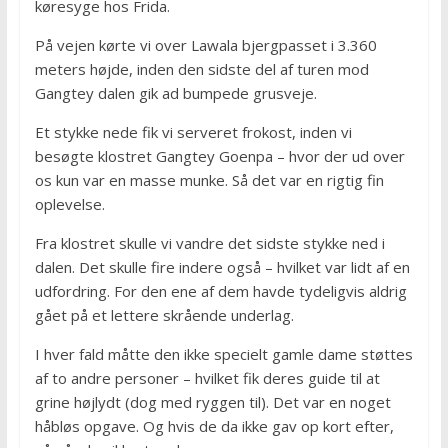
køresyge hos Frida.
På vejen kørte vi over Lawala bjergpasset i 3.360
meters højde, inden den sidste del af turen mod
Gangtey dalen gik ad bumpede grusveje.
Et stykke nede fik vi serveret frokost, inden vi
besøgte klostret Gangtey Goenpa – hvor der ud over
os kun var en masse munke. Så det var en rigtig fin
oplevelse.
Fra klostret skulle vi vandre det sidste stykke ned i
dalen. Det skulle fire indere også – hvilket var lidt af en
udfordring. For den ene af dem havde tydeligvis aldrig
gået på et lettere skrående underlag.
I hver fald måtte den ikke specielt gamle dame støttes
af to andre personer – hvilket fik deres guide til at
grine højlydt (dog med ryggen til). Det var en noget
håbløs opgave. Og hvis de da ikke gav op kort efter,