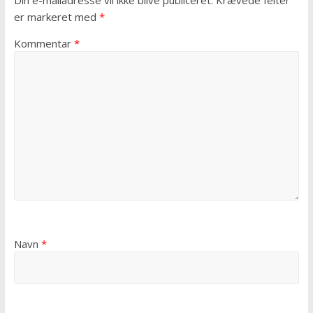
Din e-mailadresse vil ikke blive publiceret.
Krævede felter
er markeret med
*
Kommentar
*
Navn
*