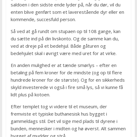
saldoen i den sidste ende lyder på, når du dør, vil du
enten blive genført som et laverestående dyr eller en
kommende, succesfuld person.
Så ved at gå rundt om stupaen op til 108 gange, kan
du sætte ind på din livskonto. Og de samme kan du,
ved at dreje på et bedehjul. Både gåturen og
bedehjulet skal i øvrigt være med uret for at virke.
En anden mulighed er at tænde smørlys – efter en
betaling på fem kroner for de mindste (og op til flere
hundrede kroner for de største). Og for en sikkerheds
skyld investerede vi også i fire små lys, så vi kunne få
lidt plus på kotoen.
Efter templet tog vi videre til et museum, der
fremviste et typiske buthanesisk hus bygget i
gammeldags stil. Det vil sige med plads til dyrene i
bunden, mennesker i midten og hø øverst. Alt sammen
bygget af mudder og strå.