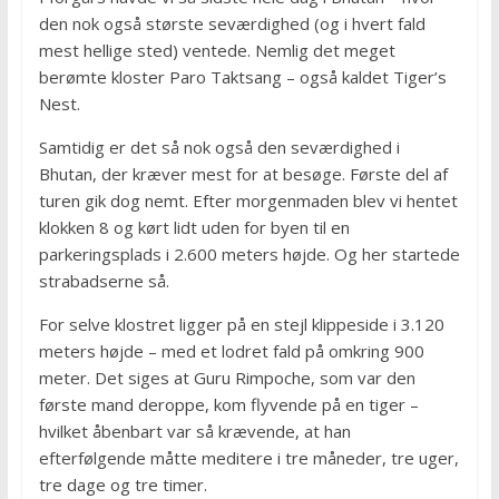
den nok også største seværdighed (og i hvert fald
mest hellige sted) ventede. Nemlig det meget
berømte kloster Paro Taktsang – også kaldet Tiger’s
Nest.
Samtidig er det så nok også den seværdighed i
Bhutan, der kræver mest for at besøge. Første del af
turen gik dog nemt. Efter morgenmaden blev vi hentet
klokken 8 og kørt lidt uden for byen til en
parkeringsplads i 2.600 meters højde. Og her startede
strabadserne så.
For selve klostret ligger på en stejl klippeside i 3.120
meters højde – med et lodret fald på omkring 900
meter. Det siges at Guru Rimpoche, som var den
første mand deroppe, kom flyvende på en tiger –
hvilket åbenbart var så krævende, at han
efterfølgende måtte meditere i tre måneder, tre uger,
tre dage og tre timer.