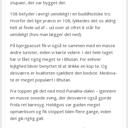
stupaer, der var bygget der.
108 betyder i øvrigt uendeligt i en buddhistiske tro.
Hvorfor det lige præcis er 108, lykkedes det os aldrig
helt at finde ud af – ud over at cifret 8 står for
uendeligt (hvis man lægger det ned).
På bjergpasset fik vi også te sammen med en masse
andre turister, inden vi kørte videre. I det hele taget
har vi fået rigtig meget te i Bhutan. For enhver
lejlighed bliver benyttet til at drikke en kop te. Og
desværre er kvaliteten sjældent den bedste. Medova-
te er meget populært i Bhutan.
Fra toppen gik det ned mod Punakha-dalen – igennem
en masse snoede sving, der desværre også gjorde
Frida ret køresyg. Heldigvis var guiden meget
opmærksom og fik stoppet bilen flere gange, inden
det gik rigtig galt.