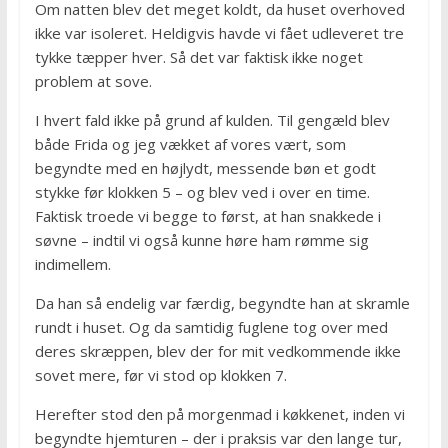
Om natten blev det meget koldt, da huset overhoved
ikke var isoleret. Heldigvis havde vi fået udleveret tre
tykke tæpper hver. Så det var faktisk ikke noget
problem at sove.
I hvert fald ikke på grund af kulden. Til gengæld blev
både Frida og jeg vækket af vores vært, som
begyndte med en højlydt, messende bøn et godt
stykke før klokken 5 – og blev ved i over en time.
Faktisk troede vi begge to først, at han snakkede i
søvne – indtil vi også kunne høre ham rømme sig
indimellem.
Da han så endelig var færdig, begyndte han at skramle
rundt i huset. Og da samtidig fuglene tog over med
deres skræppen, blev der for mit vedkommende ikke
sovet mere, før vi stod op klokken 7.
Herefter stod den på morgenmad i køkkenet, inden vi
begyndte hjemturen – der i praksis var den lange tur,