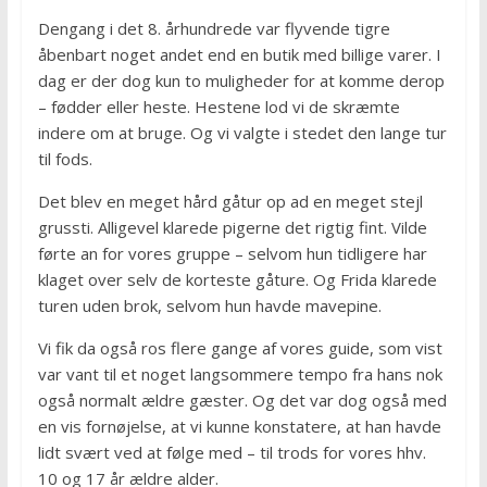
Dengang i det 8. århundrede var flyvende tigre
åbenbart noget andet end en butik med billige varer. I
dag er der dog kun to muligheder for at komme derop
– fødder eller heste. Hestene lod vi de skræmte
indere om at bruge. Og vi valgte i stedet den lange tur
til fods.
Det blev en meget hård gåtur op ad en meget stejl
grussti. Alligevel klarede pigerne det rigtig fint. Vilde
førte an for vores gruppe – selvom hun tidligere har
klaget over selv de korteste gåture. Og Frida klarede
turen uden brok, selvom hun havde mavepine.
Vi fik da også ros flere gange af vores guide, som vist
var vant til et noget langsommere tempo fra hans nok
også normalt ældre gæster. Og det var dog også med
en vis fornøjelse, at vi kunne konstatere, at han havde
lidt svært ved at følge med – til trods for vores hhv.
10 og 17 år ældre alder.