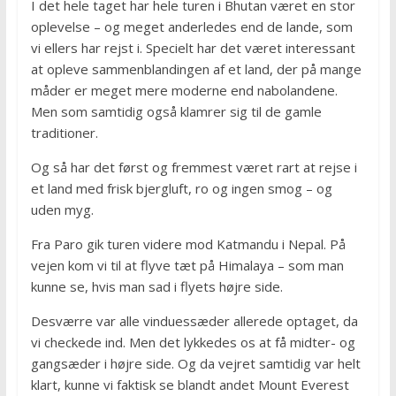
I det hele taget har hele turen i Bhutan været en stor
oplevelse – og meget anderledes end de lande, som
vi ellers har rejst i. Specielt har det været interessant
at opleve sammenblandingen af et land, der på mange
måder er meget mere moderne end nabolandene.
Men som samtidig også klamrer sig til de gamle
traditioner.
Og så har det først og fremmest været rart at rejse i
et land med frisk bjergluft, ro og ingen smog – og
uden myg.
Fra Paro gik turen videre mod Katmandu i Nepal. På
vejen kom vi til at flyve tæt på Himalaya – som man
kunne se, hvis man sad i flyets højre side.
Desværre var alle vinduessæder allerede optaget, da
vi checkede ind. Men det lykkedes os at få midter- og
gangsæder i højre side. Og da vejret samtidig var helt
klart, kunne vi faktisk se blandt andet Mount Everest