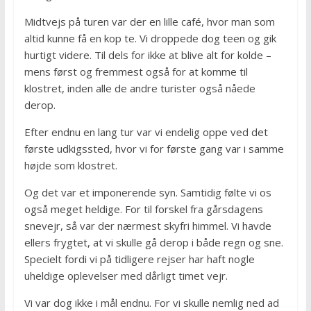
Midtvejs på turen var der en lille café, hvor man som
altid kunne få en kop te. Vi droppede dog teen og gik
hurtigt videre. Til dels for ikke at blive alt for kolde –
mens først og fremmest også for at komme til
klostret, inden alle de andre turister også nåede
derop.
Efter endnu en lang tur var vi endelig oppe ved det
første udkigssted, hvor vi for første gang var i samme
højde som klostret.
Og det var et imponerende syn. Samtidig følte vi os
også meget heldige. For til forskel fra gårsdagens
snevejr, så var der nærmest skyfri himmel. Vi havde
ellers frygtet, at vi skulle gå derop i både regn og sne.
Specielt fordi vi på tidligere rejser har haft nogle
uheldige oplevelser med dårligt timet vejr.
Vi var dog ikke i mål endnu. For vi skulle nemlig ned ad