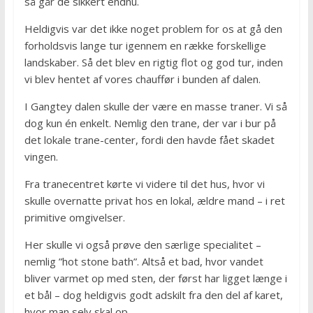
så går de sikkert endnu.
Heldigvis var det ikke noget problem for os at gå den
forholdsvis lange tur igennem en række forskellige
landskaber. Så det blev en rigtig flot og god tur, inden
vi blev hentet af vores chauffør i bunden af dalen.
I Gangtey dalen skulle der være en masse traner. Vi så
dog kun én enkelt. Nemlig den trane, der var i bur på
det lokale trane-center, fordi den havde fået skadet
vingen.
Fra tranecentret kørte vi videre til det hus, hvor vi
skulle overnatte privat hos en lokal, ældre mand – i ret
primitive omgivelser.
Her skulle vi også prøve den særlige specialitet –
nemlig ”hot stone bath”. Altså et bad, hvor vandet
bliver varmet op med sten, der først har ligget længe i
et bål – dog heldigvis godt adskilt fra den del af karet,
hvor man selv skal op.