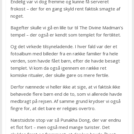
Endelig var vi dog fremme og kunne få serveret
frokost – der for en gang skyld rent faktisk smagte af
noget.
Bagefter skulle vi gå en lille tur til The Divine Madman’s
tempel – der også er kendt som templet for fertilitet.
Og det virkede tilsyneladende. I hver fald var der et
fotoalbum med billeder fra en række familier fra hele
verden, som havde fået børn, efter de havde besøgt
templet. Vi kom da også igennem en række ret
komiske ritualer, der skulle gøre os mere fertile.
Derfor nænnede vi heller ikke at sige, at vi faktisk ikke
behøvede flere børn end de to, som vi allerede havde
medbragt på rejsen. Af samme grund krydser vi også
fingre for, at det bare er religiøs overtro.
Næstsidste stop var så Punakha Dong, der var endnu
et flot fort – men også med mange turister. Det