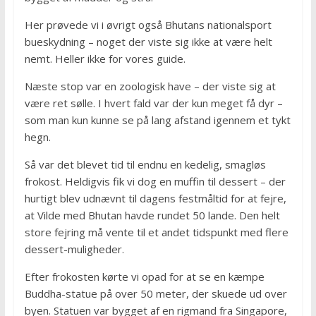
Her prøvede vi i øvrigt også Bhutans nationalsport
bueskydning – noget der viste sig ikke at være helt
nemt. Heller ikke for vores guide.
Næste stop var en zoologisk have – der viste sig at
være ret sølle. I hvert fald var der kun meget få dyr –
som man kun kunne se på lang afstand igennem et tykt
hegn.
Så var det blevet tid til endnu en kedelig, smagløs
frokost. Heldigvis fik vi dog en muffin til dessert – der
hurtigt blev udnævnt til dagens festmåltid for at fejre,
at Vilde med Bhutan havde rundet 50 lande. Den helt
store fejring må vente til et andet tidspunkt med flere
dessert-muligheder.
Efter frokosten kørte vi opad for at se en kæmpe
Buddha-statue på over 50 meter, der skuede ud over
byen. Statuen var bygget af en rigmand fra Singapore,