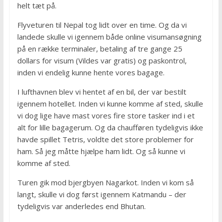
helt tæt på.
Flyveturen til Nepal tog lidt over en time. Og da vi
landede skulle vi igennem både online visumansøgning
på en række terminaler, betaling af tre gange 25
dollars for visum (Vildes var gratis) og paskontrol,
inden vi endelig kunne hente vores bagage.
I lufthavnen blev vi hentet af en bil, der var bestilt
igennem hotellet. Inden vi kunne komme af sted, skulle
vi dog lige have mast vores fire store tasker ind i et
alt for lille bagagerum. Og da chaufføren tydeligvis ikke
havde spillet Tetris, voldte det store problemer for
ham. Så jeg måtte hjælpe ham lidt. Og så kunne vi
komme af sted.
Turen gik mod bjergbyen Nagarkot. Inden vi kom så
langt, skulle vi dog først igennem Katmandu – der
tydeligvis var anderledes end Bhutan.