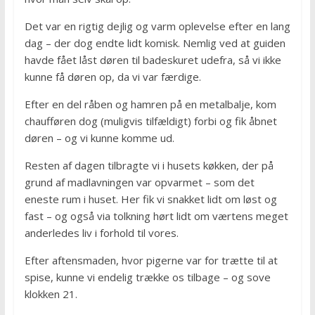
Det var en rigtig dejlig og varm oplevelse efter en lang
dag – der dog endte lidt komisk. Nemlig ved at guiden
havde fået låst døren til badeskuret udefra, så vi ikke
kunne få døren op, da vi var færdige.
Efter en del råben og hamren på en metalbalje, kom
chaufføren dog (muligvis tilfældigt) forbi og fik åbnet
døren – og vi kunne komme ud.
Resten af dagen tilbragte vi i husets køkken, der på
grund af madlavningen var opvarmet – som det
eneste rum i huset. Her fik vi snakket lidt om løst og
fast – og også via tolkning hørt lidt om værtens meget
anderledes liv i forhold til vores.
Efter aftensmaden, hvor pigerne var for trætte til at
spise, kunne vi endelig trække os tilbage – og sove
klokken 21.