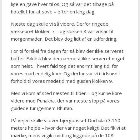
lige en gave hver til os. Og så var det tilbage på
hotellet for at sove – efter en lang dag.
Næste dag skulle vi så videre. Derfor ringede
vækkeuret klokken 7 – og klokken 8 var vi klar til
morgenmaden. Det blev dog lidt af en udfordring.
For til forskel fra dagen før så blev der ikke serveret
buffet. Faktisk blev der nærmest ikke serveret noget
som helst. I hvert fald tog det enormt lang tid, før
vores mad endelig kom. Og derfor var vi i tidsnød i
forhold til vores mødetid med guiden klokken 9.
Men vi kom af sted næsten til tiden – og kunne køre
videre mod Punakha, der var næste stop på vores
guidede tur igennem Bhutan.
På vejen skulle vi over bjergpasset Dochula i 3.150
meters højde – hvor der var noget køligt. Det fik vi at
mærke, mens vi gik rundt og kiggede på de 108