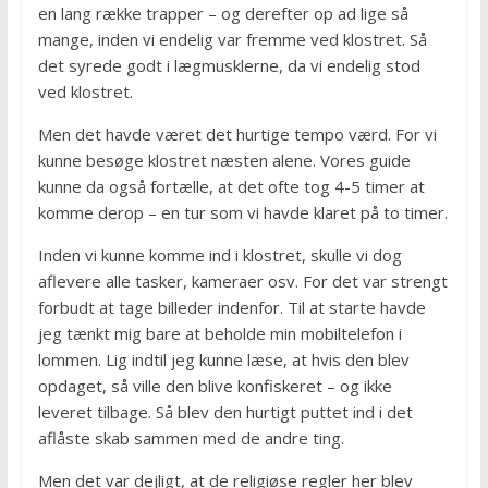
en lang række trapper – og derefter op ad lige så
mange, inden vi endelig var fremme ved klostret. Så
det syrede godt i lægmusklerne, da vi endelig stod
ved klostret.
Men det havde været det hurtige tempo værd. For vi
kunne besøge klostret næsten alene. Vores guide
kunne da også fortælle, at det ofte tog 4-5 timer at
komme derop – en tur som vi havde klaret på to timer.
Inden vi kunne komme ind i klostret, skulle vi dog
aflevere alle tasker, kameraer osv. For det var strengt
forbudt at tage billeder indenfor. Til at starte havde
jeg tænkt mig bare at beholde min mobiltelefon i
lommen. Lig indtil jeg kunne læse, at hvis den blev
opdaget, så ville den blive konfiskeret – og ikke
leveret tilbage. Så blev den hurtigt puttet ind i det
aflåste skab sammen med de andre ting.
Men det var dejligt, at de religiøse regler her blev