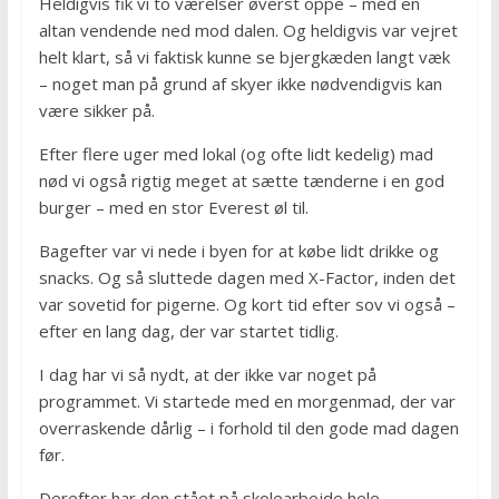
Heldigvis fik vi to værelser øverst oppe – med en
altan vendende ned mod dalen. Og heldigvis var vejret
helt klart, så vi faktisk kunne se bjergkæden langt væk
– noget man på grund af skyer ikke nødvendigvis kan
være sikker på.
Efter flere uger med lokal (og ofte lidt kedelig) mad
nød vi også rigtig meget at sætte tænderne i en god
burger – med en stor Everest øl til.
Bagefter var vi nede i byen for at købe lidt drikke og
snacks. Og så sluttede dagen med X-Factor, inden det
var sovetid for pigerne. Og kort tid efter sov vi også –
efter en lang dag, der var startet tidlig.
I dag har vi så nydt, at der ikke var noget på
programmet. Vi startede med en morgenmad, der var
overraskende dårlig – i forhold til den gode mad dagen
før.
Derefter har den stået på skolearbejde hele