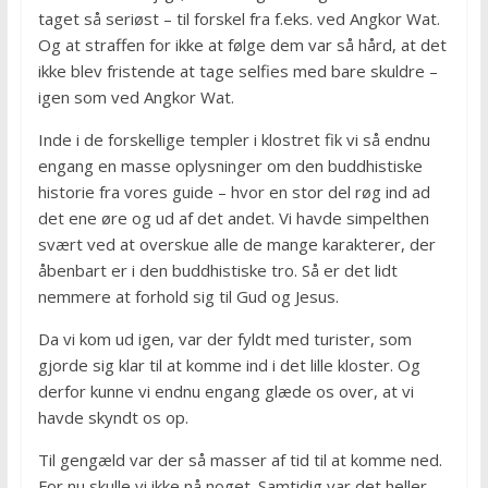
taget så seriøst – til forskel fra f.eks. ved Angkor Wat.
Og at straffen for ikke at følge dem var så hård, at det
ikke blev fristende at tage selfies med bare skuldre –
igen som ved Angkor Wat.
Inde i de forskellige templer i klostret fik vi så endnu
engang en masse oplysninger om den buddhistiske
historie fra vores guide – hvor en stor del røg ind ad
det ene øre og ud af det andet. Vi havde simpelthen
svært ved at overskue alle de mange karakterer, der
åbenbart er i den buddhistiske tro. Så er det lidt
nemmere at forhold sig til Gud og Jesus.
Da vi kom ud igen, var der fyldt med turister, som
gjorde sig klar til at komme ind i det lille kloster. Og
derfor kunne vi endnu engang glæde os over, at vi
havde skyndt os op.
Til gengæld var der så masser af tid til at komme ned.
For nu skulle vi ikke nå noget. Samtidig var det heller