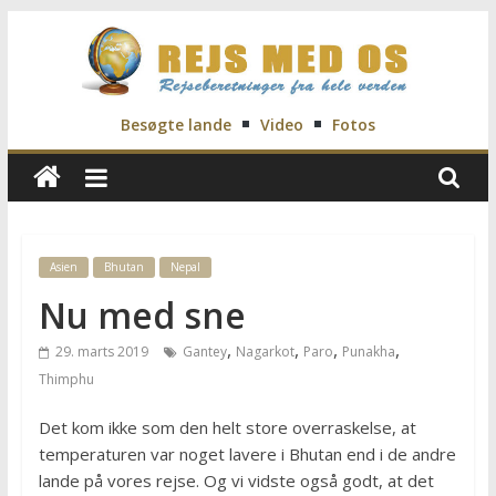
Skip
to
content
Rejs
Besøgte lande
Video
Fotos
Med
Os
Asien
Bhutan
Nepal
Nu med sne
Rejseblog
for
,
,
,
,
29. marts 2019
Gantey
Nagarkot
Paro
Punakha
Vilde,
Thimphu
Frida,
Marianne
Det kom ikke som den helt store overraskelse, at
og
temperaturen var noget lavere i Bhutan end i de andre
Morten
lande på vores rejse. Og vi vidste også godt, at det