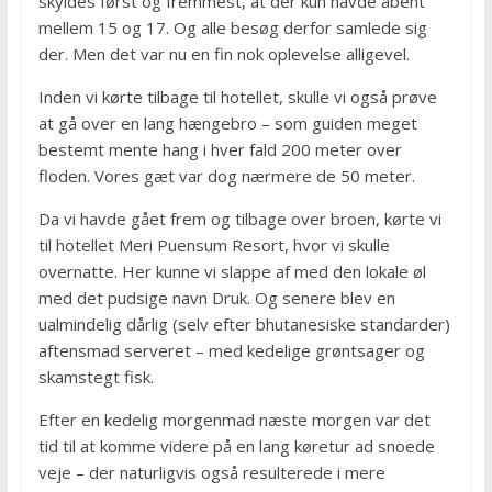
skyldes først og fremmest, at der kun havde åbent
mellem 15 og 17. Og alle besøg derfor samlede sig
der. Men det var nu en fin nok oplevelse alligevel.
Inden vi kørte tilbage til hotellet, skulle vi også prøve
at gå over en lang hængebro – som guiden meget
bestemt mente hang i hver fald 200 meter over
floden. Vores gæt var dog nærmere de 50 meter.
Da vi havde gået frem og tilbage over broen, kørte vi
til hotellet Meri Puensum Resort, hvor vi skulle
overnatte. Her kunne vi slappe af med den lokale øl
med det pudsige navn Druk. Og senere blev en
ualmindelig dårlig (selv efter bhutanesiske standarder)
aftensmad serveret – med kedelige grøntsager og
skamstegt fisk.
Efter en kedelig morgenmad næste morgen var det
tid til at komme videre på en lang køretur ad snoede
veje – der naturligvis også resulterede i mere