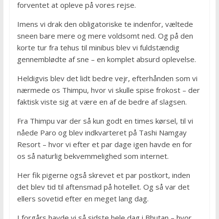
forventet at opleve på vores rejse.
Imens vi drak den obligatoriske te indenfor, væltede
sneen bare mere og mere voldsomt ned. Og på den
korte tur fra tehus til minibus blev vi fuldstændig
gennemblødte af sne – en komplet absurd oplevelse.
Heldigvis blev det lidt bedre vejr, efterhånden som vi
nærmede os Thimpu, hvor vi skulle spise frokost – der
faktisk viste sig at være en af de bedre af slagsen.
Fra Thimpu var der så kun godt en times kørsel, til vi
nåede Paro og blev indkvarteret på Tashi Namgay
Resort – hvor vi efter et par dage igen havde en for
os så naturlig bekvemmelighed som internet.
Her fik pigerne også skrevet et par postkort, inden
det blev tid til aftensmad på hotellet. Og så var det
ellers sovetid efter en meget lang dag.
I forgårs havde vi så sidste hele dag i Bhutan – hvor