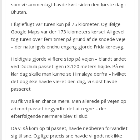
som vi sammenlagt havde kørt siden den første dag i
Bhutan.
I fugleflugt var turen kun på 75 kilometer. Og ifølge
Google Maps var der 173 kilometers kørsel. Alligevel
tog turen over fem timer på grund af de snoede veje
– der naturligvis endnu engang gjorde Frida køresyg.
Heldigvis gjorde vi flere stop på vejen – blandt andet
ved Dochula passet igen i 3.120 meters højde. På en
klar dag skulle man kunne se Himalaya derfra – hvilket
det dog ikke havde været den dag, vi sidst havde
passeret.
Nu fik vi så en chance mere. Men allerede på vejen op
ad mod passet begyndte det at regne – der
efterfølgende nærmere blev til slud.
Da vi så kom op til passet, havde nedbøren forvandlet
sig til sne. Og lige præcis sne havde vi godt nok ikke