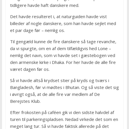
tidligere havde haft danskere med.
Det havde resulteret i, at naturguiden havde vist
billeder af nogle danskere, som han havde sejlet med
et par dage før – nemlig os.
Til gengæld kunne de fire danskere så tage revanche,
da vi spurgte, om en af dem tilfældigvis hed Lone –
nemlig det navn, som vi havde set i gæstebogen ved
den armenske kirke i Dhaka. For her havde de alle fire
været dagen før os.
Så vi havde altså krydset stier på kryds og tværs i
Bangladesh, før vi mødtes i Bhutan. Og så viste det sig
i øvrigt også, at de alle fire var medlem af De
Berejstes Klub.
Efter frokosten på caféen gik vi den sidste halvdel af
turen til parkeringspladsen. Nedad virkede det som en
meget lang tur. Så vi havde faktisk allerede på det