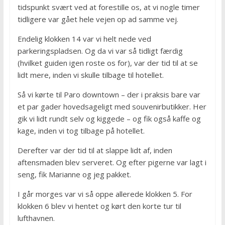
tidspunkt svært ved at forestille os, at vi nogle timer
tidligere var gået hele vejen op ad samme vej.
Endelig klokken 14 var vi helt nede ved
parkeringspladsen. Og da vi var så tidligt færdig
(hvilket guiden igen roste os for), var der tid til at se
lidt mere, inden vi skulle tilbage til hotellet.
Så vi kørte til Paro downtown – der i praksis bare var
et par gader hovedsageligt med souvenirbutikker. Her
gik vi lidt rundt selv og kiggede – og fik også kaffe og
kage, inden vi tog tilbage på hotellet.
Derefter var der tid til at slappe lidt af, inden
aftensmaden blev serveret. Og efter pigerne var lagt i
seng, fik Marianne og jeg pakket.
I går morges var vi så oppe allerede klokken 5. For
klokken 6 blev vi hentet og kørt den korte tur til
lufthavnen.