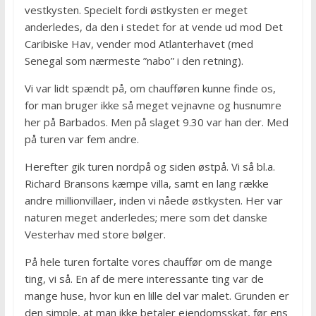
vestkysten. Specielt fordi østkysten er meget
anderledes, da den i stedet for at vende ud mod Det
Caribiske Hav, vender mod Atlanterhavet (med
Senegal som nærmeste ”nabo” i den retning).
Vi var lidt spændt på, om chaufføren kunne finde os,
for man bruger ikke så meget vejnavne og husnumre
her på Barbados. Men på slaget 9.30 var han der. Med
på turen var fem andre.
Herefter gik turen nordpå og siden østpå. Vi så bl.a.
Richard Bransons kæmpe villa, samt en lang række
andre millionvillaer, inden vi nåede østkysten. Her var
naturen meget anderledes; mere som det danske
Vesterhav med store bølger.
På hele turen fortalte vores chauffør om de mange
ting, vi så. En af de mere interessante ting var de
mange huse, hvor kun en lille del var malet. Grunden er
den simple, at man ikke betaler ejendomsskat, før ens