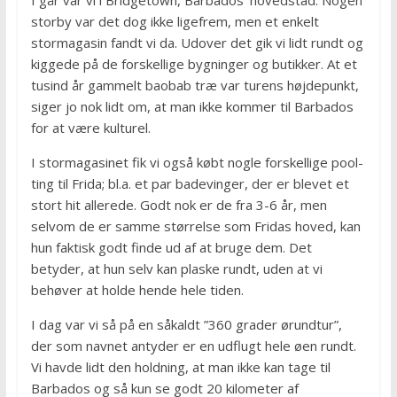
I går var vi i Bridgetown, Barbados’ hovedstad. Nogen
storby var det dog ikke ligefrem, men et enkelt
stormagasin fandt vi da. Udover det gik vi lidt rundt og
kiggede på de forskellige bygninger og butikker. At et
tusind år gammelt baobab træ var turens højdepunkt,
siger jo nok lidt om, at man ikke kommer til Barbados
for at være kulturel.
I stormagasinet fik vi også købt nogle forskellige pool-
ting til Frida; bl.a. et par badevinger, der er blevet et
stort hit allerede. Godt nok er de fra 3-6 år, men
selvom de er samme størrelse som Fridas hoved, kan
hun faktisk godt finde ud af at bruge dem. Det
betyder, at hun selv kan plaske rundt, uden at vi
behøver at holde hende hele tiden.
I dag var vi så på en såkaldt ”360 grader ørundtur”,
der som navnet antyder er en udflugt hele øen rundt.
Vi havde lidt den holdning, at man ikke kan tage til
Barbados og så kun se godt 20 kilometer af