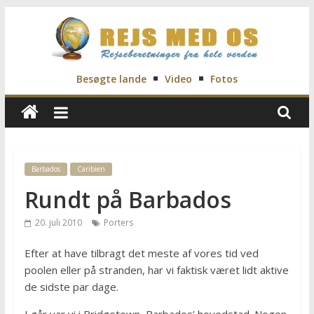
Skip
to
content
Rejs
Besøgte lande
Video
Fotos
Med
Os
Barbados
Caribien
Rundt på Barbados
Rejseblog
for
20. juli 2010
Porters
Vilde,
Frida,
Efter at have tilbragt det meste af vores tid ved
Marianne
poolen eller på stranden, har vi faktisk været lidt aktive
og
de sidste par dage.
Morten