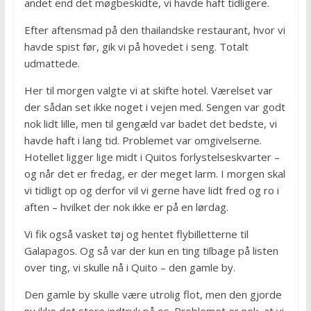
andet end det møgbeskidte, vi havde haft tidligere.
Efter aftensmad på den thailandske restaurant, hvor vi
havde spist før, gik vi på hovedet i seng. Totalt
udmattede.
Her til morgen valgte vi at skifte hotel. Værelset var
der sådan set ikke noget i vejen med. Sengen var godt
nok lidt lille, men til gengæld var badet det bedste, vi
havde haft i lang tid. Problemet var omgivelserne.
Hotellet ligger lige midt i Quitos forlystelseskvarter –
og når det er fredag, er der meget larm. I morgen skal
vi tidligt op og derfor vil vi gerne have lidt fred og ro i
aften – hvilket der nok ikke er på en lørdag.
Vi fik også vasket tøj og hentet flybilletterne til
Galapagos. Og så var der kun en ting tilbage på listen
over ting, vi skulle nå i Quito – den gamle by.
Den gamle by skulle være utrolig flot, men den gjorde