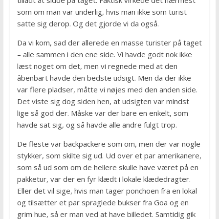
tilladt at sidde på taget. Faktisk virkede det nærmest
som om man var underlig, hvis man ikke som turist
satte sig derop. Og det gjorde vi da også.
Da vi kom, sad der allerede en masse turister på taget
– alle sammen i den ene side. Vi havde godt nok ikke
læst noget om det, men vi regnede med at den
åbenbart havde den bedste udsigt. Men da der ikke
var flere pladser, måtte vi nøjes med den anden side.
Det viste sig dog siden hen, at udsigten var mindst
lige så god der. Måske var der bare en enkelt, som
havde sat sig, og så havde alle andre fulgt trop.
De fleste var backpackere som om, men der var nogle
stykker, som skilte sig ud. Ud over et par amerikanere,
som så ud som om de hellere skulle have været på en
pakketur, var der en fyr klædt i lokale klædedragter.
Eller det vil sige, hvis man tager ponchoen fra en lokal
og tilsætter et par spraglede bukser fra Goa og en
grim hue, så er man ved at have billedet. Samtidig gik