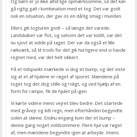
Og børn er jo ikke altid lige opmærksomme, så det kan
gå rigtig galt i kombination med et tog. Det var godt
nok en situation, der gav os en dårlig smag i munden.
Ellers gik togturen godt – så længe det varede.
Landskabet var flot, og selvom det var koldt, var det
nu sjovt at sidde på taget. Der var da også et lille
rækværk, så til trods for det gik hurtigere end vi havde
regnet med, var det helt sikkert.
På et tidspunkt mærkede vi dog et bump, og det viste
sig at et af hjulene er røget af sporet. Mændene på
toget tog det dog stille og roligt, og ved hjælp af en
form for rampe, fik de hjulet på igen.
Vi kørte videre mens vejret blev bedre. Det startede
med gråvejr og lidt regn, men efterhånden begyndte
solen at skinne. Endnu engang kom der et bump –
denne gang noget voldsommere. Flere hjul var røget
af, men mændene begyndte igen at arbejde. Imens