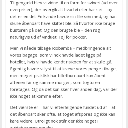
Til gengæld blev vi vidne til en form for svineri (ud over
overpriser), der overgik alt hvad vi eller har set – og
det er en del. En kvinde havde sin lille søn med, og han
skulle åbenbart have skiftet ble. Så hvorfor ikke bruge
busturen på det. Og den brugte ble – den røg
naturligvis ud af vinduet. Føj for pokker.
Men vi nåede tilbage Riobamba – medbringende alt
vores bagage, som vi nok havde ladet ligge på
hotellet, hvis vi havde kendt risikoen for at skulle gå.
Egentlig havde vi lyst til at kræve vores penge tilbage,
men meget praktisk har billetbureauet kun åbent
aftenen før og samme morgen, som togturen
foretages. Og da det kun sker hver anden dag, var der
ikke noget at komme efter.
Det værste er – har vi efterfølgende fundet ud af – at
det åbenbart sker ofte, at toget afspores og ikke kan
køre videre. Utroligt nok står der ikke noget i
guidebøgerne om det.