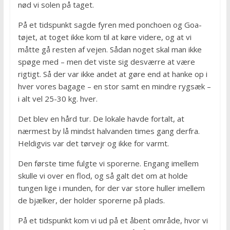
nød vi solen på taget.
På et tidspunkt sagde fyren med ponchoen og Goa-
tøjet, at toget ikke kom til at køre videre, og at vi
måtte gå resten af vejen. Sådan noget skal man ikke
spøge med – men det viste sig desværre at være
rigtigt. Så der var ikke andet at gøre end at hanke op i
hver vores bagage – en stor samt en mindre rygsæk –
i alt vel 25-30 kg. hver.
Det blev en hård tur. De lokale havde fortalt, at
nærmest by lå mindst halvanden times gang derfra.
Heldigvis var det tørvejr og ikke for varmt.
Den første time fulgte vi sporerne. Engang imellem
skulle vi over en flod, og så galt det om at holde
tungen lige i munden, for der var store huller imellem
de bjælker, der holder sporerne på plads.
På et tidspunkt kom vi ud på et åbent område, hvor vi