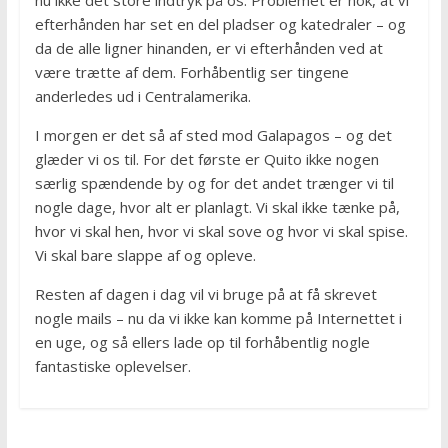
nu ikke det store indtryk på os. Problemet er nok, at vi
efterhånden har set en del pladser og katedraler – og
da de alle ligner hinanden, er vi efterhånden ved at
være trætte af dem. Forhåbentlig ser tingene
anderledes ud i Centralamerika.
I morgen er det så af sted mod Galapagos – og det
glæder vi os til. For det første er Quito ikke nogen
særlig spændende by og for det andet trænger vi til
nogle dage, hvor alt er planlagt. Vi skal ikke tænke på,
hvor vi skal hen, hvor vi skal sove og hvor vi skal spise.
Vi skal bare slappe af og opleve.
Resten af dagen i dag vil vi bruge på at få skrevet
nogle mails – nu da vi ikke kan komme på Internettet i
en uge, og så ellers lade op til forhåbentlig nogle
fantastiske oplevelser.