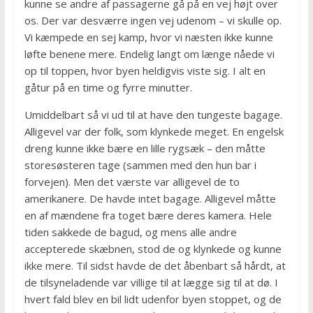
kunne se andre af passagerne gå på en vej højt over
os. Der var desværre ingen vej udenom – vi skulle op.
Vi kæmpede en sej kamp, hvor vi næsten ikke kunne
løfte benene mere. Endelig langt om længe nåede vi
op til toppen, hvor byen heldigvis viste sig. I alt en
gåtur på en time og fyrre minutter.
Umiddelbart så vi ud til at have den tungeste bagage.
Alligevel var der folk, som klynkede meget. En engelsk
dreng kunne ikke bære en lille rygsæk – den måtte
storesøsteren tage (sammen med den hun bar i
forvejen). Men det værste var alligevel de to
amerikanere. De havde intet bagage. Alligevel måtte
en af mændene fra toget bære deres kamera. Hele
tiden sakkede de bagud, og mens alle andre
accepterede skæbnen, stod de og klynkede og kunne
ikke mere. Til sidst havde de det åbenbart så hårdt, at
de tilsyneladende var villige til at lægge sig til at dø. I
hvert fald blev en bil lidt udenfor byen stoppet, og de