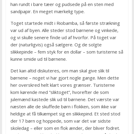
han rundt i bare tæer og pudsede på en sten med
sandpapir. En meget mærkelig type.
Toget startede midt i Riobamba, så første strækning
var ud af byen. Alle steder stod børnene og vinkede,
og vi skulle senere finde ud af hvorfor. På toget var
der (naturligvis) også sælgere. Og de solgte
slikkepinde – fem styk for en dollar – som turisterne så
kunne smide ud til børnene.
Det kan altid diskuteres, om man skal give slik til
børnene – noget vi har gjort nogle gange. Men dette
her overskred helt klart vores grænser. Turisterne
kom kørende med ”sliktoget”, hvorefter de som
julemænd kastede slik ud til børnene. Det værste var
næsten alle de skuffede børn i flokken, som ikke var
heldige at få tilkæmpet sig en slikkepind. Et sted stod
der 17 børn og hoppede, som var det var sidste
skoledag – eller som en flok ænder, der bliver fodret.