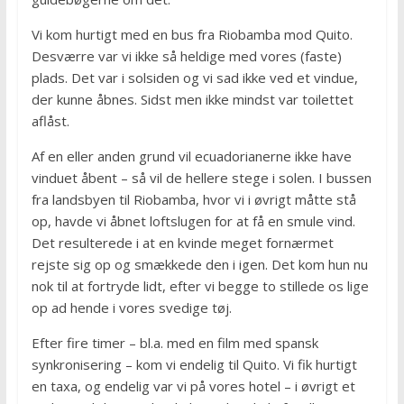
Vi kom hurtigt med en bus fra Riobamba mod Quito.
Desværre var vi ikke så heldige med vores (faste)
plads. Det var i solsiden og vi sad ikke ved et vindue,
der kunne åbnes. Sidst men ikke mindst var toilettet
aflåst.
Af en eller anden grund vil ecuadorianerne ikke have
vinduet åbent – så vil de hellere stege i solen. I bussen
fra landsbyen til Riobamba, hvor vi i øvrigt måtte stå
op, havde vi åbnet loftslugen for at få en smule vind.
Det resulterede i at en kvinde meget fornærmet
rejste sig op og smækkede den i igen. Det kom hun nu
nok til at fortryde lidt, efter vi begge to stillede os lige
op ad hende i vores svedige tøj.
Efter fire timer – bl.a. med en film med spansk
synkronisering – kom vi endelig til Quito. Vi fik hurtigt
en taxa, og endelig var vi på vores hotel – i øvrigt et