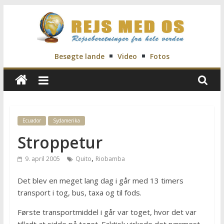
Skip
to
content
Rejs
Besøgte lande
Video
Fotos
Med
Os
Ecuador
Sydamerika
Stroppetur
Rejseblog
for
,
9. april 2005
Quito
Riobamba
Vilde,
Frida,
Det blev en meget lang dag i går med 13 timers
Marianne
transport i tog, bus, taxa og til fods.
og
Morten
Første transportmiddel i går var toget, hvor det var