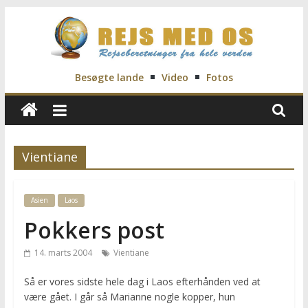
Skip
to
content
Rejs
Besøgte lande
Video
Fotos
Med
Os
Vientiane
Rejseblog
Asien
Laos
for
Vilde,
Pokkers post
Frida,
14. marts 2004
Vientiane
Marianne
og
Så er vores sidste hele dag i Laos efterhånden ved at
Morten
være gået. I går så Marianne nogle kopper, hun