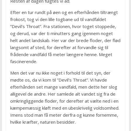
Resten af dagen fulgtes vi ad.
Efter en tur rundt på øen og en efterhånden tiltrængt
frokost, tog vi den lille togbane ud til vandfaldet
”Devil’s Throat”. Fra stationen, hvor toget stoppede,
og derud, var der ti minutters gang igennem noget
helt andet landskab. Her var der brede floder, der flød
langsomt af sted, for derefter at forvandle sig til
frådende vandfald få meter længere henne. Meget
fascinerende.
Men det var nu ikke noget i forhold til det syn, der
mødte os, da vi kom til ”Devil’s Throat”. Vi havde
efterhånden set mange vandfald, men dette her slog
alligevel de andre. Her samlede alt vandet sig fra de
omkringliggende floder, for derefter at vælte ned i en
kæmpemæssig kløft med en ubeskrivelig voldsomhed.
Imens stod man få meter derfra og kunne fornemme,
hvilke kræfter, naturen besidder.