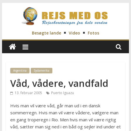
Skip
to
content
Rejs
Besøgte lande
Video
Fotos
Med
Os
Argentina
Sydamerika
Våd, vådere, vandfald
Rejseblog
for
13. februar 2005
Puerto Iguazu
Vilde,
Frida,
Hvis man vil være våd, går man ud i en dansk
Marianne
sommerregn. Hvis man vil være vådere, vælgere man
og
en gang troperegn i Rio. Men hvis man vil være rigtig
Morten
våd, sætter man sig ned i en båd og sejler ind under et