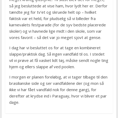
så jeg besluttede at vise ham, hvor lydt her er. Derfor
tændte jeg for tv’et og skruede helt op – hvilket
faktisk var et held, for pludselig så vi billeder fra
karnevalets festparade (for de syv bedste placerede
skoler) og vi havnede lige midt i den skole, som var
vores favorit – så det var jo meget sjovt at gense.
I dag har vi besluttet os for at tage en kombineret
slappe/praktisk dag. Så ingen vandfald til os. I stedet
vil vi prøve at få vasket lidt tøj, måske sendt nogle ting
hjem og ellers slappe af ved poolen.
I morgen er planen foreløbig, at vi tager tilbage til den
brasilianske side og ser vandfaldene der (og mon så
ikke vi har fået vandfald nok for denne gang), for
derefter at krydse ind i Paraguay, hvor vi bliver et par
dage.