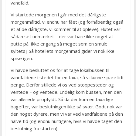
vandfald.
Vi startede morgenen i går med det dårligste
morgenmåltid, vi endnu har fået (og forhåbentlig også
et af de dårligste, vi kommer til at opleve). Flutet var
sådan set udmærket – der var bare ikke noget at
putte på. Ikke engang så meget som en smule
syltetøj. Så hotellets morgenmad gider vi nok ikke
spise igen.
Vi havde besluttet os for at tage lokalbussen til
vandfaldene i stedet for en taxa, så vi kunne spare lidt
penge. Derfor stillede vi os ved stoppesteder og
ventede – og ventede. Endelig kom bussen, men den
var allerede propfyldt. Så da der kom en taxa lige
bagefter, var beslutningen ikke så svær. Godt nok var
den noget dyrere, men vi var ved vandfaldene på den
halve tid (og endnu hurtigere, hvis vi havde taget den
beslutning fra starten).