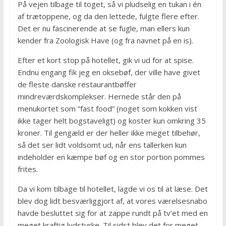
På vejen tilbage til toget, så vi pludselig en tukan i én
af trætoppene, og da den lettede, fulgte flere efter.
Det er nu fascinerende at se fugle, man ellers kun
kender fra Zoologisk Have (og fra navnet på en is).
Efter et kort stop på hotellet, gik vi ud for at spise.
Endnu engang fik jeg en oksebøf, der ville have givet
de fleste danske restaurantbøffer
mindreværdskomplekser. Hernede står den på
menukortet som ”fast food” (noget som kokken vist
ikke tager helt bogstaveligt) og koster kun omkring 35
kroner. Til gengæld er der heller ikke meget tilbehør,
så det ser lidt voldsomt ud, når ens tallerken kun
indeholder en kæmpe bøf og en stor portion pommes
frites.
Da vi kom tilbage til hotellet, lagde vi os til at læse. Det
blev dog lidt besværliggjort af, at vores værelsesnabo
havde besluttet sig for at zappe rundt på tv’et med en
meget kraftig lydstyrke. Til sidst blev det for meget,