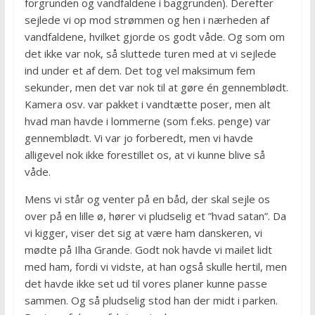
forgrunden og vandfaldene i baggrunden). Derefter
sejlede vi op mod strømmen og hen i nærheden af
vandfaldene, hvilket gjorde os godt våde. Og som om
det ikke var nok, så sluttede turen med at vi sejlede
ind under et af dem. Det tog vel maksimum fem
sekunder, men det var nok til at gøre én gennemblødt.
Kamera osv. var pakket i vandtætte poser, men alt
hvad man havde i lommerne (som f.eks. penge) var
gennemblødt. Vi var jo forberedt, men vi havde
alligevel nok ikke forestillet os, at vi kunne blive så
våde.
Mens vi står og venter på en båd, der skal sejle os
over på en lille ø, hører vi pludselig et ”hvad satan”. Da
vi kigger, viser det sig at være ham danskeren, vi
mødte på Ilha Grande. Godt nok havde vi mailet lidt
med ham, fordi vi vidste, at han også skulle hertil, men
det havde ikke set ud til vores planer kunne passe
sammen. Og så pludselig stod han der midt i parken.