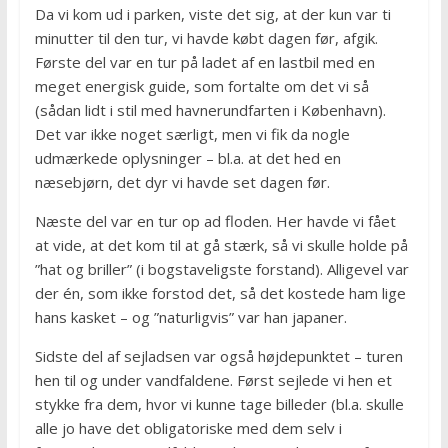
Da vi kom ud i parken, viste det sig, at der kun var ti
minutter til den tur, vi havde købt dagen før, afgik.
Første del var en tur på ladet af en lastbil med en
meget energisk guide, som fortalte om det vi så
(sådan lidt i stil med havnerundfarten i København).
Det var ikke noget særligt, men vi fik da nogle
udmærkede oplysninger – bl.a. at det hed en
næsebjørn, det dyr vi havde set dagen før.
Næste del var en tur op ad floden. Her havde vi fået
at vide, at det kom til at gå stærk, så vi skulle holde på
”hat og briller” (i bogstaveligste forstand). Alligevel var
der én, som ikke forstod det, så det kostede ham lige
hans kasket – og ”naturligvis” var han japaner.
Sidste del af sejladsen var også højdepunktet – turen
hen til og under vandfaldene. Først sejlede vi hen et
stykke fra dem, hvor vi kunne tage billeder (bl.a. skulle
alle jo have det obligatoriske med dem selv i