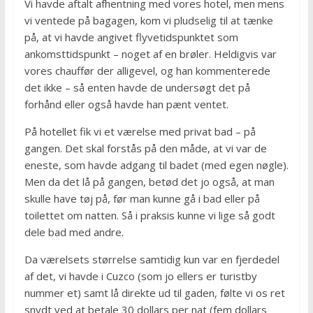
Vi havde aftalt afhentning med vores hotel, men mens
vi ventede på bagagen, kom vi pludselig til at tænke
på, at vi havde angivet flyvetidspunktet som
ankomsttidspunkt – noget af en brøler. Heldigvis var
vores chauffør der alligevel, og han kommenterede
det ikke – så enten havde de undersøgt det på
forhånd eller også havde han pænt ventet.
På hotellet fik vi et værelse med privat bad – på
gangen. Det skal forstås på den måde, at vi var de
eneste, som havde adgang til badet (med egen nøgle).
Men da det lå på gangen, betød det jo også, at man
skulle have tøj på, før man kunne gå i bad eller på
toilettet om natten. Så i praksis kunne vi lige så godt
dele bad med andre.
Da værelsets størrelse samtidig kun var en fjerdedel
af det, vi havde i Cuzco (som jo ellers er turistby
nummer et) samt lå direkte ud til gaden, følte vi os ret
snydt ved at betale 30 dollars per nat (fem dollars