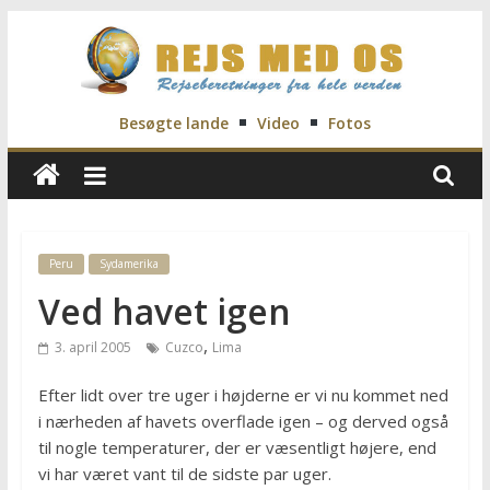
Skip
to
content
Rejs
Besøgte lande
Video
Fotos
Med
Os
Peru
Sydamerika
Ved havet igen
Rejseblog
for
,
3. april 2005
Cuzco
Lima
Vilde,
Frida,
Efter lidt over tre uger i højderne er vi nu kommet ned
Marianne
i nærheden af havets overflade igen – og derved også
og
til nogle temperaturer, der er væsentligt højere, end
Morten
vi har været vant til de sidste par uger.