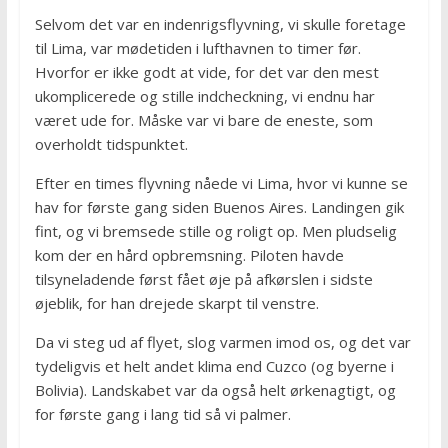
Selvom det var en indenrigsflyvning, vi skulle foretage
til Lima, var mødetiden i lufthavnen to timer før.
Hvorfor er ikke godt at vide, for det var den mest
ukomplicerede og stille indcheckning, vi endnu har
været ude for. Måske var vi bare de eneste, som
overholdt tidspunktet.
Efter en times flyvning nåede vi Lima, hvor vi kunne se
hav for første gang siden Buenos Aires. Landingen gik
fint, og vi bremsede stille og roligt op. Men pludselig
kom der en hård opbremsning. Piloten havde
tilsyneladende først fået øje på afkørslen i sidste
øjeblik, for han drejede skarpt til venstre.
Da vi steg ud af flyet, slog varmen imod os, og det var
tydeligvis et helt andet klima end Cuzco (og byerne i
Bolivia). Landskabet var da også helt ørkenagtigt, og
for første gang i lang tid så vi palmer.