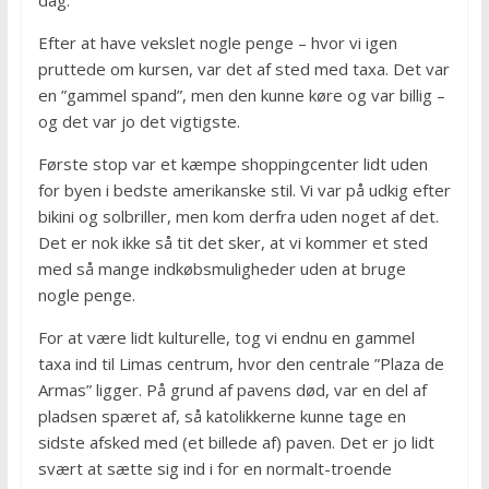
dag.
Efter at have vekslet nogle penge – hvor vi igen
pruttede om kursen, var det af sted med taxa. Det var
en ”gammel spand”, men den kunne køre og var billig –
og det var jo det vigtigste.
Første stop var et kæmpe shoppingcenter lidt uden
for byen i bedste amerikanske stil. Vi var på udkig efter
bikini og solbriller, men kom derfra uden noget af det.
Det er nok ikke så tit det sker, at vi kommer et sted
med så mange indkøbsmuligheder uden at bruge
nogle penge.
For at være lidt kulturelle, tog vi endnu en gammel
taxa ind til Limas centrum, hvor den centrale ”Plaza de
Armas” ligger. På grund af pavens død, var en del af
pladsen spæret af, så katolikkerne kunne tage en
sidste afsked med (et billede af) paven. Det er jo lidt
svært at sætte sig ind i for en normalt-troende