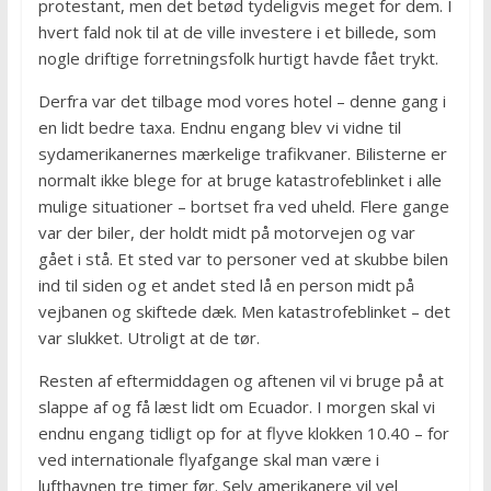
protestant, men det betød tydeligvis meget for dem. I
hvert fald nok til at de ville investere i et billede, som
nogle driftige forretningsfolk hurtigt havde fået trykt.
Derfra var det tilbage mod vores hotel – denne gang i
en lidt bedre taxa. Endnu engang blev vi vidne til
sydamerikanernes mærkelige trafikvaner. Bilisterne er
normalt ikke blege for at bruge katastrofeblinket i alle
mulige situationer – bortset fra ved uheld. Flere gange
var der biler, der holdt midt på motorvejen og var
gået i stå. Et sted var to personer ved at skubbe bilen
ind til siden og et andet sted lå en person midt på
vejbanen og skiftede dæk. Men katastrofeblinket – det
var slukket. Utroligt at de tør.
Resten af eftermiddagen og aftenen vil vi bruge på at
slappe af og få læst lidt om Ecuador. I morgen skal vi
endnu engang tidligt op for at flyve klokken 10.40 – for
ved internationale flyafgange skal man være i
lufthavnen tre timer før. Selv amerikanere vil vel