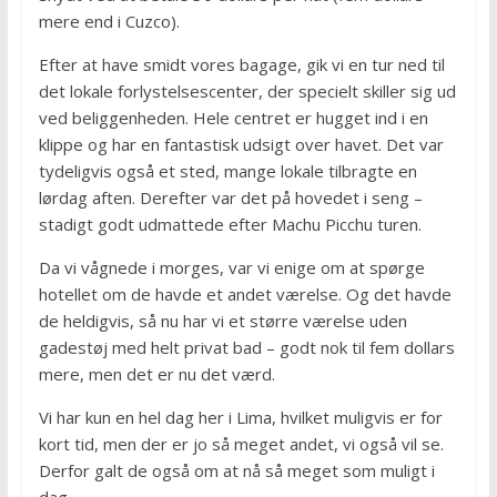
mere end i Cuzco).
Efter at have smidt vores bagage, gik vi en tur ned til
det lokale forlystelsescenter, der specielt skiller sig ud
ved beliggenheden. Hele centret er hugget ind i en
klippe og har en fantastisk udsigt over havet. Det var
tydeligvis også et sted, mange lokale tilbragte en
lørdag aften. Derefter var det på hovedet i seng –
stadigt godt udmattede efter Machu Picchu turen.
Da vi vågnede i morges, var vi enige om at spørge
hotellet om de havde et andet værelse. Og det havde
de heldigvis, så nu har vi et større værelse uden
gadestøj med helt privat bad – godt nok til fem dollars
mere, men det er nu det værd.
Vi har kun en hel dag her i Lima, hvilket muligvis er for
kort tid, men der er jo så meget andet, vi også vil se.
Derfor galt de også om at nå så meget som muligt i